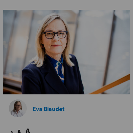
Eva Biaudet
A
A
A