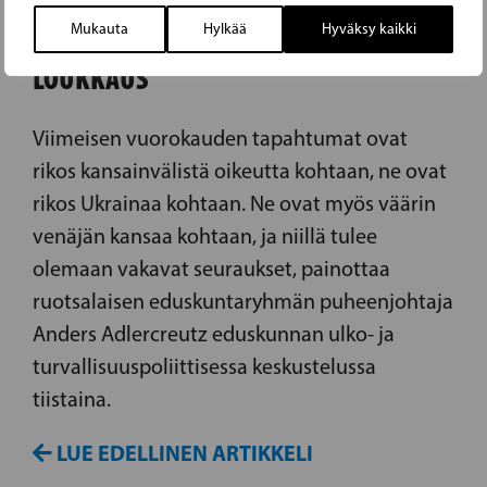
ADLERCREUTZ VENÄJÄN TOIMISTA:
Mukauta
Hylkää
Hyväksy kaikki
VAKAVA KANSAINVÄLISEN OIKEUDEN
LOUKKAUS
Viimeisen vuorokauden tapahtumat ovat
rikos kansainvälistä oikeutta kohtaan, ne ovat
rikos Ukrainaa kohtaan. Ne ovat myös väärin
venäjän kansaa kohtaan, ja niillä tulee
olemaan vakavat seuraukset, painottaa
ruotsalaisen eduskuntaryhmän puheenjohtaja
Anders Adlercreutz eduskunnan ulko- ja
turvallisuuspoliittisessa keskustelussa
tiistaina.
LUE EDELLINEN ARTIKKELI