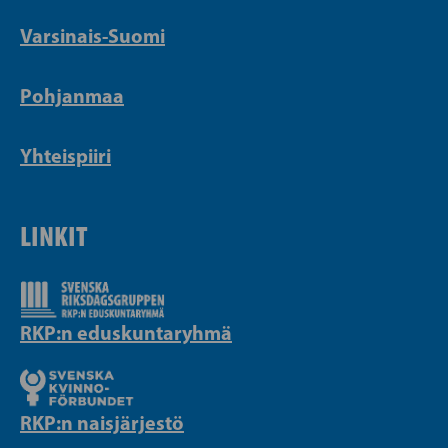
Varsinais-Suomi
Pohjanmaa
Yhteispiiri
LINKIT
RKP:n eduskuntaryhmä
RKP:n naisjärjestö