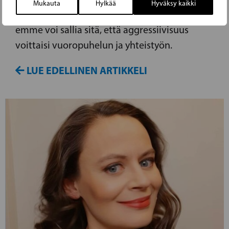
Mukauta
Hylkää
Hyväksy kaikki
tuntuvia varmasti myös meillä Suomessa,
emme voi sallia sitä, että aggressiivisuus
voittaisi vuoropuhelun ja yhteistyön.
LUE EDELLINEN ARTIKKELI