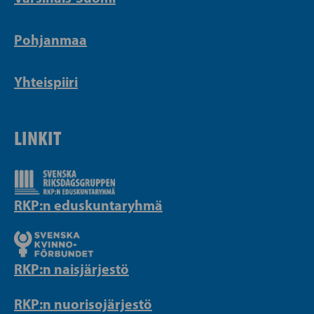
Pohjanmaa
Yhteispiiri
LINKIT
RKP:n eduskuntaryhmä
RKP:n naisjärjestö
RKP:n nuorisojärjestö