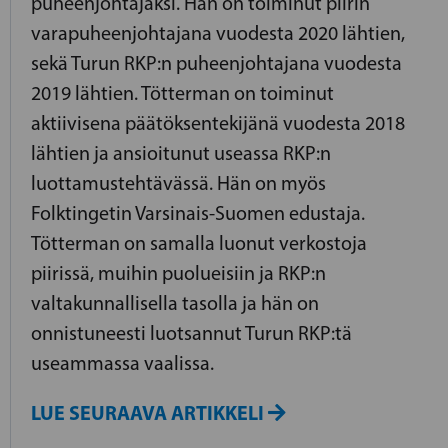
puheenjohtajaksi. Hän on toiminut piirin
varapuheenjohtajana vuodesta 2020 lähtien,
sekä Turun RKP:n puheenjohtajana vuodesta
2019 lähtien. Tötterman on toiminut
aktiivisena päätöksentekijänä vuodesta 2018
lähtien ja ansioitunut useassa RKP:n
luottamustehtävässä. Hän on myös
Folktingetin Varsinais-Suomen edustaja.
Tötterman on samalla luonut verkostoja
piirissä, muihin puolueisiin ja RKP:n
valtakunnallisella tasolla ja hän on
onnistuneesti luotsannut Turun RKP:tä
useammassa vaalissa.
LUE SEURAAVA ARTIKKELI