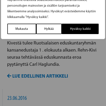
personoitujen mainosten ja sisällön tarjoamiseksi ja
22.06.2016
liikenteemme analysoimiseksi. Hyväksyt evästeidemme käytön
klikkaamalla ”Hyväksy kaikki”.
REHN-KIVI KANSANEDUSTAJAKSI
Mukauta
Hylkää
Hyväksy kaikki
Kaunaisista kotoisin olevasta Veronica Rehn-
Kivestä tulee Ruotsalaisen eduskuntaryhmän
kansanedustaja 1 . elokuuta alkaen. Rehn-Kivi
seuraa tehtävässä eduskunnasta eroa
pyytänyttä Carl Haglundia.
LUE EDELLINEN ARTIKKELI
23.06.2016