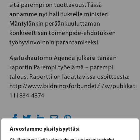
sitä parempi on tuottavuus. Tässä
annamme nyt hallitukselle ministeri
Mäntylänkin peräänkuuluttaman
konkreettisen toimenpide-ehdotuksen
työhyvinvoinnin parantamiseksi.
Ajatushautomo Agenda julkaisi tänään
raportin Parempi työelämä – parempi
talous. Raportti on ladattavissa osoitteesta:
http://www.bildningsforbundet.fi/sv/publikati
111834-4874
Arvostamme yksityisyyttäsi
Käytämme evästeitä selauskokemuksesi parantamiseksi,