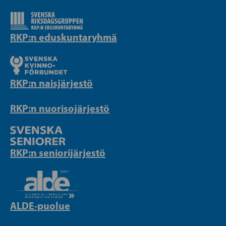
RKP:n eduskuntaryhmä
RKP:n naisjärjestö
RKP:n nuorisojärjestö
RKP:n seniorijärjestö
ALDE-puolue