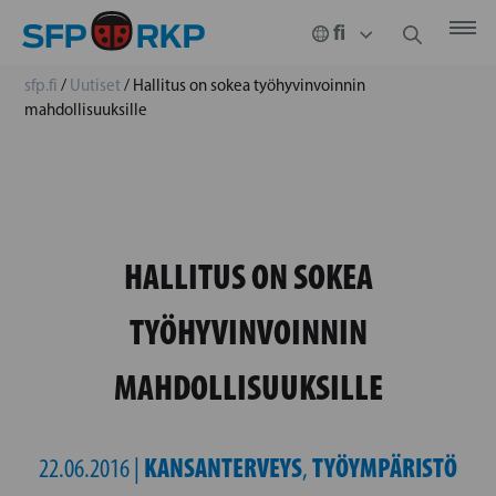
sfp.fi
/
Uutiset
/
Hallitus on sokea työhyvinvoinnin
mahdollisuuksille
HALLITUS ON SOKEA
TYÖHYVINVOINNIN
MAHDOLLISUUKSILLE
KANSANTERVEYS
TYÖYMPÄRISTÖ
22.06.2016 |
,