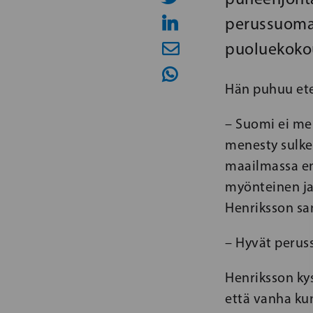
perussuomal
puoluekokou
Hän puhuu eten
– Suomi ei me
menesty sulke
maailmassa en
myönteinen ja 
Henriksson sa
– Hyvät perus
Henriksson kys
että vanha ku