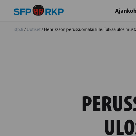
Ajankoh
sfp.fi
/
Uutiset
/
Henriksson perussuomalaisille: Tulkaa ulos musta
PERUS
ULO