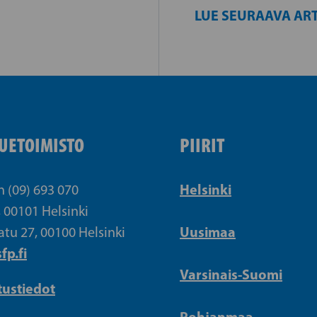
LUE SEURAAVA ART
UETOIMISTO
PIIRIT
Helsinki
n (09) 693 070
, 00101 Helsinki
Uusimaa
atu 27, 00100 Helsinki
fp.fi
Varsinais-Suomi
tustiedot
Pohjanmaa