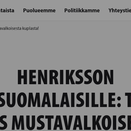
taista
Puolueemme
Politiikkamme
Yhteysti
valkoisesta kuplasta!
HENRIKSSON
SUOMALAISILLE: 
S MUSTAVALKOIS