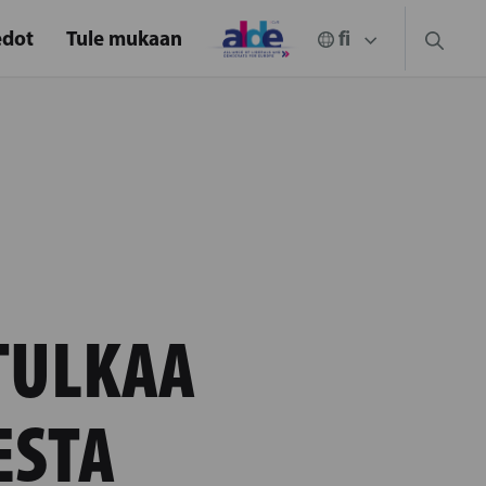
edot
Tule mukaan
TULKAA
ESTA