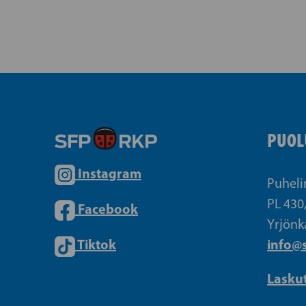
PUOL
Instagram
Puheli
PL 430
Facebook
Yrjönk
Tiktok
info@s
Lasku