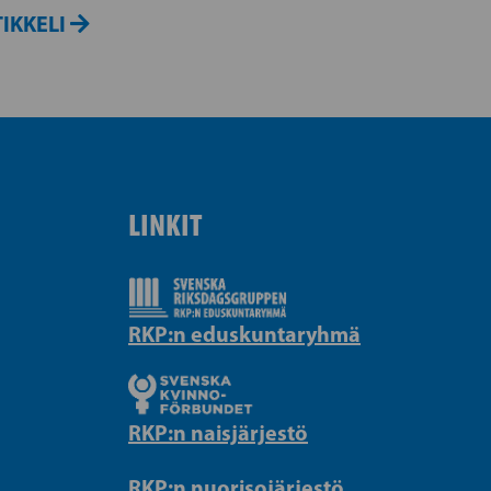
IKKELI
LINKIT
RKP:n eduskuntaryhmä
RKP:n naisjärjestö
RKP:n nuorisojärjestö