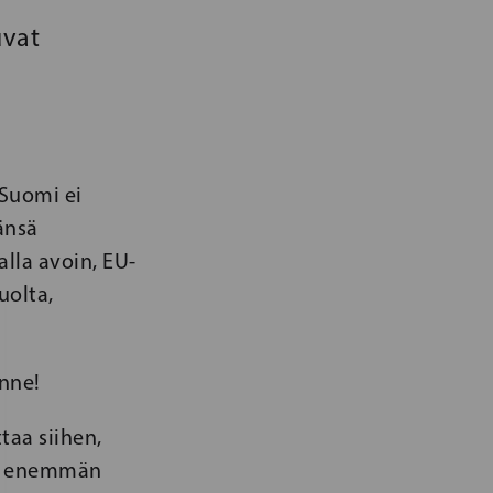
uvat
 Suomi ei
änsä
lla avoin, EU-
uolta,
anne!
taa siihen,
tää enemmän