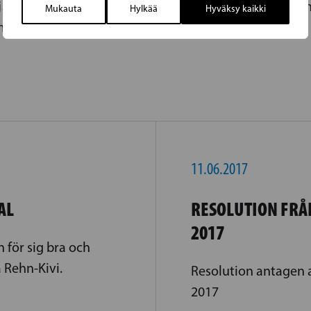
 ja että aiempi koulutuspuolue kokoomus on muka
Mukauta
Hylkää
Hyväksy kaikki
assiivisesti juuri koulutuksesta.
11.06.2017
AL
RESOLUTION FRÅ
2017
 för sig bra och
 Rehn-Kivi.
Resolution antagen a
2017