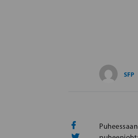
SFP
Puheessaan
puheenjohta