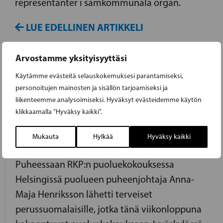
representanter i samkommunala organ.
LUE EDELLINEN ARTIKKELI
Arvostamme yksityisyyttäsi
10.06.2017
Käytämme evästeitä selauskokemuksesi parantamiseksi,
personoitujen mainosten ja sisällön tarjoamiseksi ja
HENRIKSSON PERUSSUOMALAISILLE:
liikenteemme analysoimiseksi. Hyväksyt evästeidemme käytön
klikkaamalla ”Hyväksy kaikki”.
TULKAA ULOS MUSTAVALKOISESTA
KUPLASTA!
Mukauta
Hylkää
Hyväksy kaikki
Puheessaan RKP:n puoluekokouksessa
Helsingissä puolueen puheenjohtaja Anna-
Maja Henriksson lähetti terveiset
perussuomalaisille, jotka tänä viikonloppuna