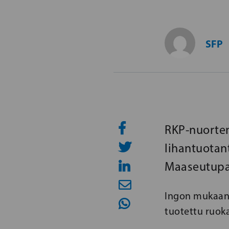
SFP
RKP-nuorten
lihantuota
Maaseutupa
Ingon mukaan 
tuotettu ruoka