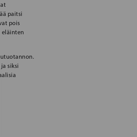
vat
ää paitsi
vat pois
 eläinten
lkutuotannon.
ja siksi
alisia