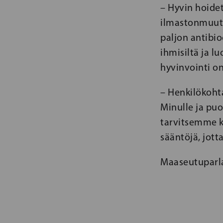
– Hyvin hoidet
ilmastonmuutos
paljon antibio
ihmisiltä ja l
hyvinvointi on 
– Henkilökoht
Minulle ja puo
tarvitsemme ko
sääntöjä, jot
Maaseutuparlam