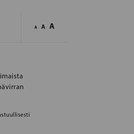
A
A
A
timaista
ävirran
tuullisesti