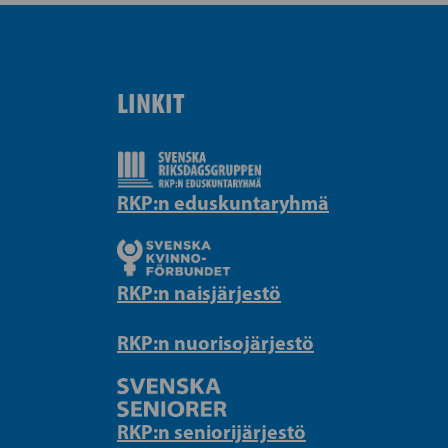
LINKIT
RKP:n eduskuntaryhmä
RKP:n naisjärjestö
RKP:n nuorisojärjestö
RKP:n seniorijärjestö