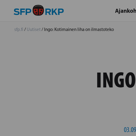
Ajankoh
sfp.fi
/
Uutiset
/
Ingo: Kotimainen liha on ilmastoteko
INGO
03.09