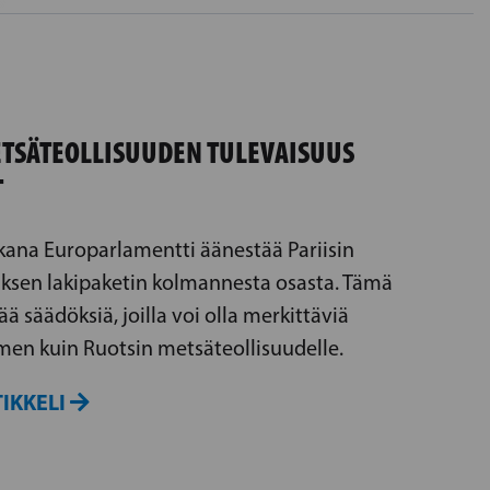
TSÄTEOLLISUUDEN TULEVAISUUS
T
ikana Europarlamentti äänestää Pariisin
sen lakipaketin kolmannesta osasta. Tämä
ää säädöksiä, joilla voi olla merkittäviä
men kuin Ruotsin metsäteollisuudelle.
IKKELI