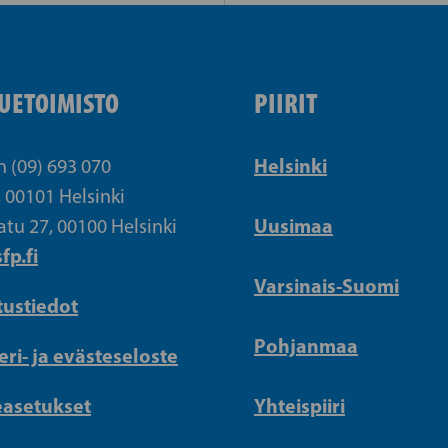
UETOIMISTO
PIIRIT
Helsinki
n (09) 693 070
, 00101 Helsinki
Uusimaa
atu 27, 00100 Helsinki
fp.fi
Varsinais-Suomi
tustiedot
Pohjanmaa
eri- ja evästeseloste
easetukset
Yhteispiiri