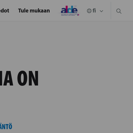
edot
Tule mukaan
HA ON
ÄNTÖ