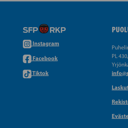
PUOL
Instagram
Puheli
PL 430
Facebook
Yrjönk
Tiktok
info@s
Lasku
Rekist
Eväst