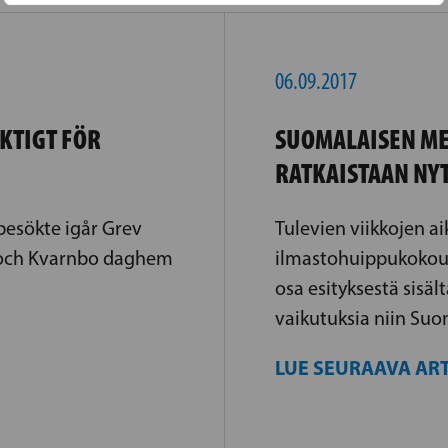
06.09.2017
IKTIGT FÖR
SUOMALAISEN ME
RATKAISTAAN NY
besökte igår Grev
Tulevien viikkojen a
 och Kvarnbo daghem
ilmastohuippukokouk
osa esityksestä sisält
vaikutuksia niin Suo
LUE SEURAAVA ART