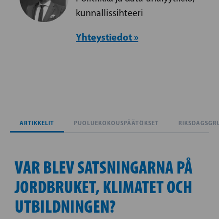
kunnallissihteeri
Yhteystiedot »
ARTIKKELIT
PUOLUEKOKOUSPÄÄTÖKSET
RIKSDAGSGR
VAR BLEV SATSNINGARNA PÅ
JORDBRUKET, KLIMATET OCH
UTBILDNINGEN?