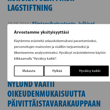
LAGSTIFTNING
Elintarviketuotanto
Julkiset
18.08.2016 |
,
hankinnat
Arvostamme yksityisyyttäsi
Käytämme evästeitä selauskokemuksesi parantamiseksi,
Pressmeddelande SFP i Egentliga Finland
personoitujen mainosten ja sisällön tarjoamiseksi ja
18.8.2016
liikenteemme analysoimiseksi. Hyväksyt evästeidemme käytön
klikkaamalla ”Hyväksy kaikki”.
Mukauta
Hylkää
Hyväksy kaikki
NYLUND VAATII
OIKEUDENMUKAISUUTTA
PÄIVITTÄISTAVARAKAUPPAAN