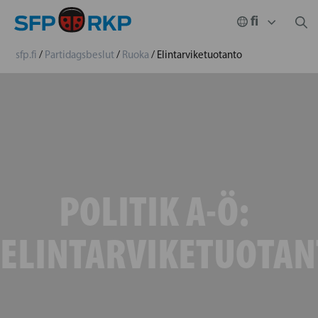
sfp.fi
/
Partidagsbeslut
/
Ruoka
/
Elintarviketuotanto
POLITIK A-Ö:
ELINTARVIKETUOTAN