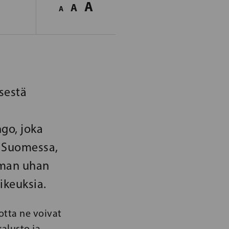
A
A
A
sestä
go, joka
o Suomessa,
taman uhan
ikeuksia.
jotta ne voivat
alusto ja