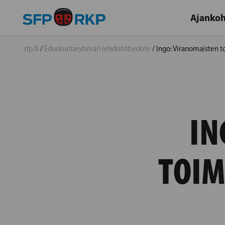
Ajankoh
sfp.fi
/
Eduskuntaryhmän lehdistötiedote
/
Ingo: Viranomaisten t
IN
TOIM