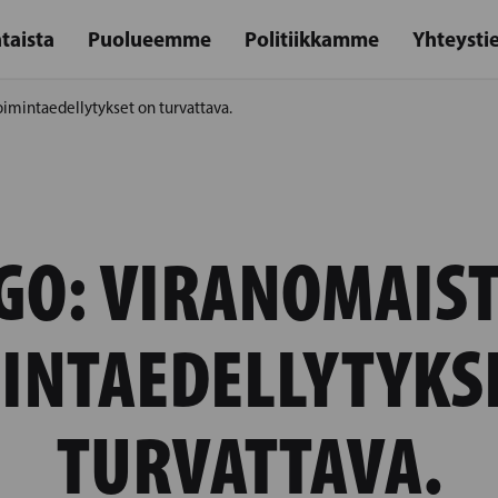
taista
Puolueemme
Politiikkamme
Yhteysti
oimintaedellytykset on turvattava.
GO: VIRANOMAIS
INTAEDELLYTYKS
TURVATTAVA.