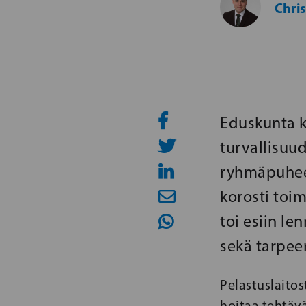
Chris
Eduskunta kä
turvallisuu
ryhmäpuheen
korosti toi
toi esiin l
sekä tarpee
Pelastuslaitos
hoitaa tehtävä