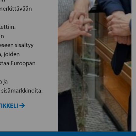
 merkittävään
ettiin.
än
seen sisältyy
, joiden
istaa Euroopan
a ja
 sisämarkkinoita.
IKKELI