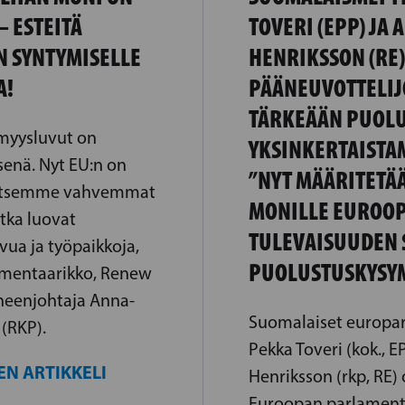
 ESTEITÄ
TOVERI (EPP) JA
N SYNTYMISELLE
HENRIKSSON (RE)
A!
PÄÄNEUVOTTELIJ
TÄRKEÄÄN PUOL
ömyysluvut on
YKSINKERTAISTA
senä. Nyt EU:n on
”NYT MÄÄRITETÄ
rvitsemme vahvemmat
MONILLE EUROO
otka luovat
TULEVAISUUDEN 
vua ja työpaikkoja,
PUOLUSTUSKYSYM
amentaarikko, Renew
eenjohtaja Anna-
Suomalaiset europa
(RKP).
Pekka Toveri (kok., 
EN ARTIKKELI
Henriksson (rkp, RE)
Euroopan parlament