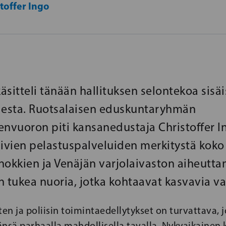
toffer Ingo
sitteli tänään hallituksen selontekoa sisäi
desta. Ruotsalaisen eduskuntaryhmän
vuoron piti kansanedustaja Christoffer In
mivien pelastuspalveluiden merkitystä kok
ennokkien ja Venäjän varjolaivaston aiheut
n tukea nuoria, jotka kohtaavat kasvavia va
ten ja poliisin toimintaedellytykset on turvattava, 
nsä parhaalla mahdollisella tavalla. Nykyaikainen k