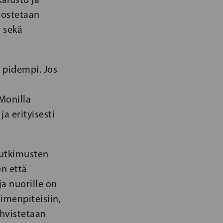
rostetaan
a sekä
n pidempi. Jos
Monilla
a erityisesti
tutkimusten
n että
ja nuorille on
oimenpiteisiin,
ahvistetaan