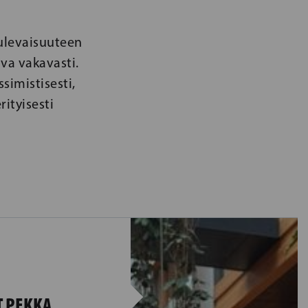
tulevaisuuteen
va vakavasti.
simistisesti,
ityisesti
T PEKKA