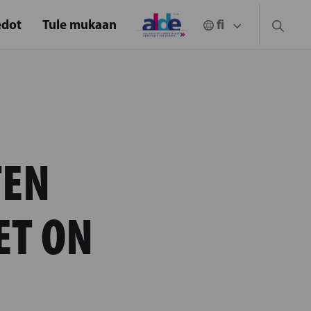
edot
Tule mukaan
TEN
ET ON