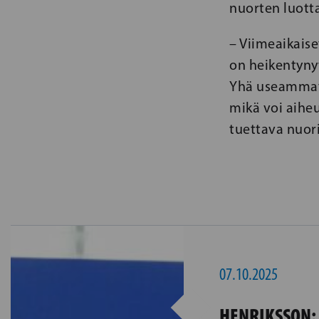
nuorten luott
– Viimeaikais
on heikentynyt
Yhä useammat 
mikä voi aiheu
tuettava nuor
07.10.2025
HENRIKSSON: 