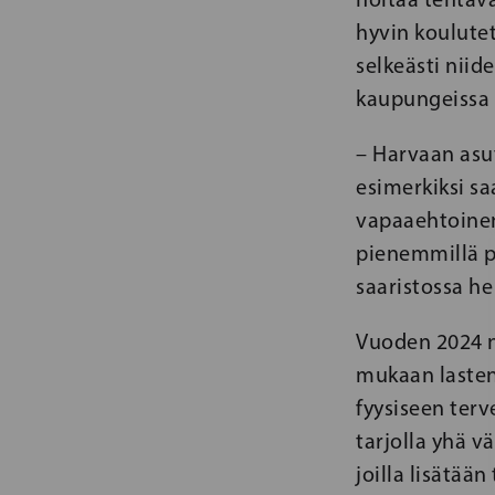
hyvin koulute
selkeästi niid
kaupungeissa 
– Harvaan asut
esimerkiksi sa
vapaaehtoinen
pienemmillä pa
saaristossa h
Vuoden 2024 n
mukaan lasten
fyysiseen terve
tarjolla yhä v
joilla lisätää