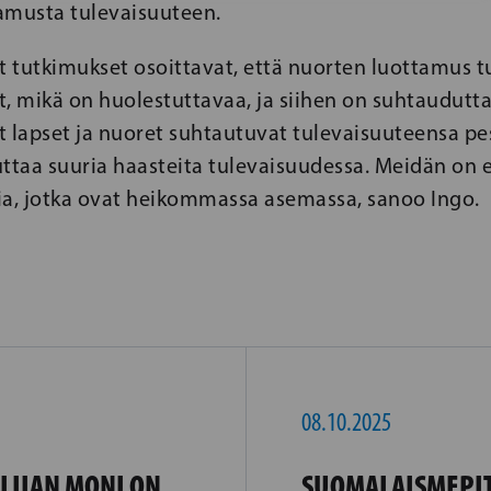
amusta tulevaisuuteen.
et tutkimukset osoittavat, että nuorten luottamus 
, mikä on huolestuttavaa, ja siihen on suhtaudutta
lapset ja nuoret suhtautuvat tulevaisuuteensa pes
ttaa suuria haasteita tulevaisuudessa. Meidän on er
ia, jotka ovat heikommassa asemassa, sanoo Ingo.
08.10.2025
LIIAN MONI ON
SUOMALAISMEPI