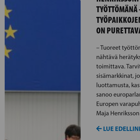
TYÖTTÖMÄNÄ –
TYÖPAIKKOJE
ON PURETTAV
– Tuoreet tyött
nähtävä herätyk
toimittava. Ta
sisämarkkinat, j
luottamusta, kas
sanoo europarl
Europen varapuh
Maja Henriksson 
LUE EDELLIN