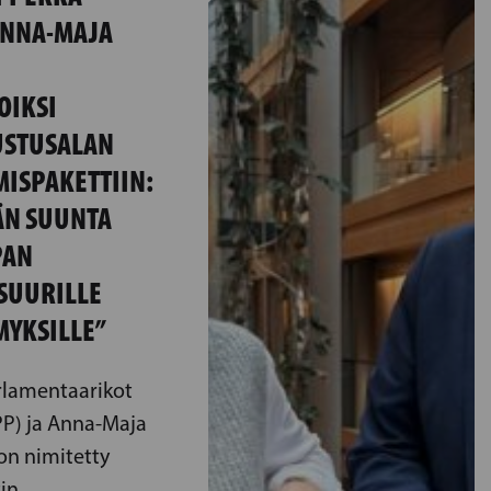
 ANNA-MAJA
OIKSI
USTUSALAN
MISPAKETTIIN:
ÄN SUUNTA
PAN
SUURILLE
YKSILLE”
rlamentaarikot
EPP) ja Anna-Maja
 on nimitetty
in