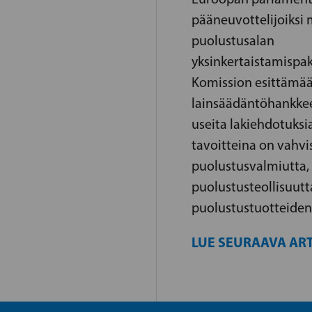
pääneuvottelijoiksi
puolustusalan
yksinkertaistamispak
Komission esittämä
lainsäädäntöhankkee
useita lakiehdotuksia
tavoitteina on vahv
puolustusvalmiutta,
puolustusteollisuutt
puolustustuotteiden
LUE SEURAAVA ART