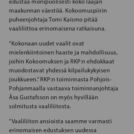
edustaa monipuolisesti koko laajan
maakunnan väestöä. Kokoomuspiirin
puheenjohtaja Tomi Kaismo pitää
vaaliliittoa erinomaisena ratkaisuna.
”Kokonaan uudet vaalit ovat
mielenkiintoinen haaste ja mahdollisuus,
joihin Kokoomuksen ja RKP:n ehdokkaat
muodostavat yhdessä kilpailukykyisen
joukkueen.” RKP:n toiminnasta Pohjois-
Pohjanmaalla vastaava toiminnanjohtaja
Åsa Gustafsson on myös hyvillään
solmitusta vaaliliitosta.
”Vaaliliiton ansioista saamme varmasti
erinomaisen edustuksen uudessa