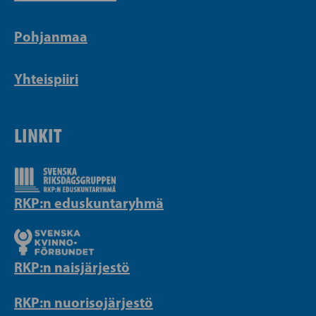
Pohjanmaa
Yhteispiiri
LINKIT
RKP:n eduskuntaryhmä
RKP:n naisjärjestö
RKP:n nuorisojärjestö