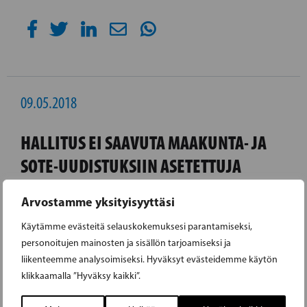
09.05.2018
HALLITUS EI SAAVUTA MAAKUNTA- JA
SOTE-UUDISTUKSIIN ASETETTUJA
TAVOITTEITA
Arvostamme yksityisyyttäsi
On käsittämätöntä, että näin isoa
Käytämme evästeitä selauskokemuksesi parantamiseksi,
personoitujen mainosten ja sisällön tarjoamiseksi ja
rakennemuutosta halutaan toteuttaa ilman
liikenteemme analysoimiseksi. Hyväksyt evästeidemme käytön
minkäänlaista vaikutusten arviointia,
klikkaamalla ”Hyväksy kaikki”.
kansanedustaja Veronica Rehn-Kivi sanoo.