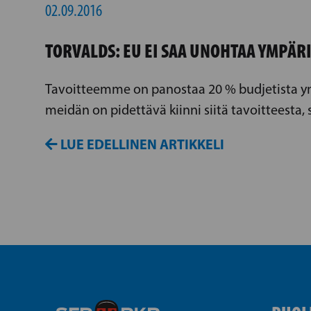
02.09.2016
TORVALDS: EU EI SAA UNOHTAA YMPÄR
Tavoitteemme on panostaa 20 % budjetista ym
meidän on pidettävä kiinni siitä tavoitteesta, 
LUE EDELLINEN ARTIKKELI