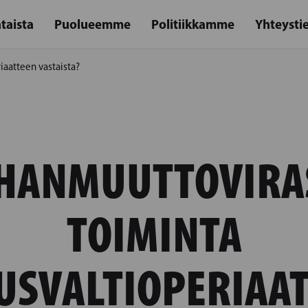
taista
Puolueemme
Politiikkamme
Yhteysti
aatteen vastaista?
HANMUUTTOVIRA
TOIMINTA
USVALTIOPERIAA