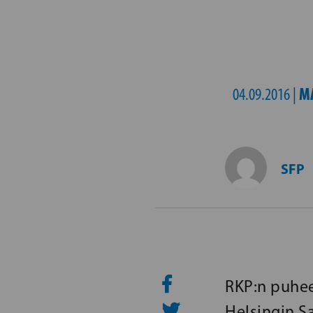
M
04.09.2016 |
SFP
RKP:n puhee
Helsingin S