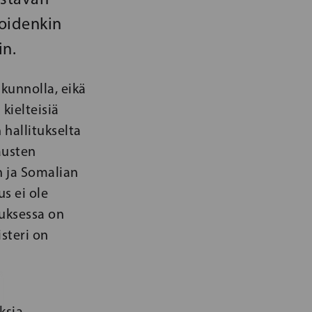
joidenkin
in.
kunnolla, eikä
kielteisiä
 hallitukselta
jausten
n ja Somalian
s ei ole
auksessa on
steri on
ksia