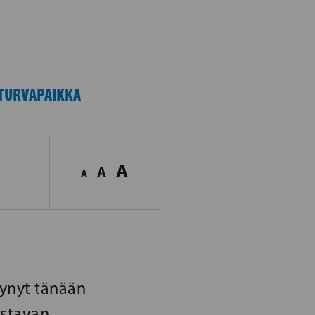
 TURVAPAIKKA
A
A
A
ynyt tänään
astavan