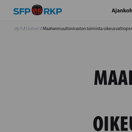
Ajankoh
sfp.fi
/
Uutiset
/
Maahanmuuttoviraston toiminta oikeusvaltioperi
MAA
OIKE