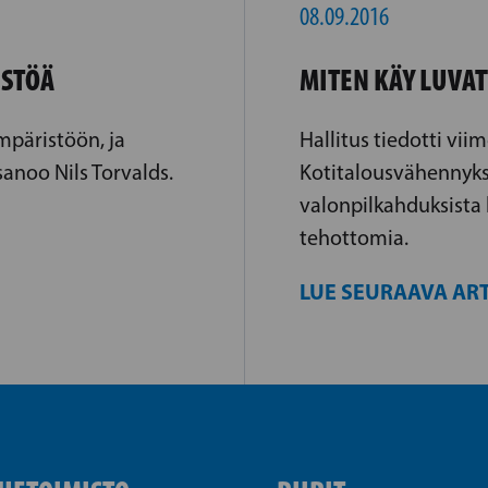
08.09.2016
ISTÖÄ
MITEN KÄY LUVAT
päristöön, ja
Hallitus tiedotti vii
sanoo Nils Torvalds.
Kotitalousvähennyks
valonpilkahduksista
tehottomia.
LUE SEURAAVA ART