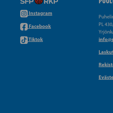
PUOL
Instagram
Puheli
PL 430
Facebook
Yrjönk
Tiktok
info@s
Lasku
Rekist
Eväst