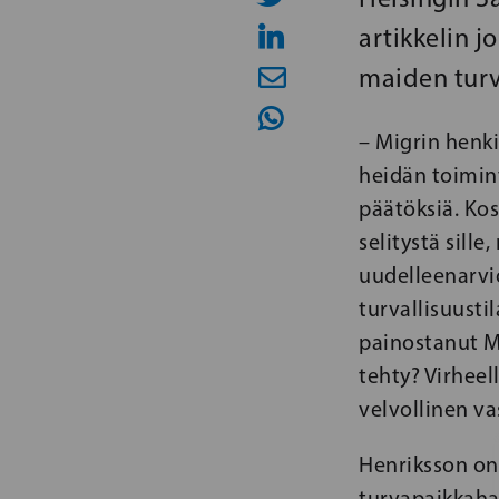
artikkelin 
maiden turv
– Migrin henki
heidän toimint
päätöksiä. Kos
selitystä sill
uudelleenarvi
turvallisuusti
painostanut Mi
tehty? Virheel
velvollinen v
Henriksson on
turvapaikkaha