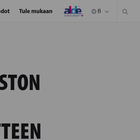
edot
Tule mukaan
STON
TTEEN