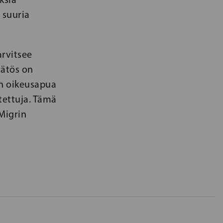
 suuria
arvitsee
äätös on
on oikeusapua
tettuja. Tämä
Migrin