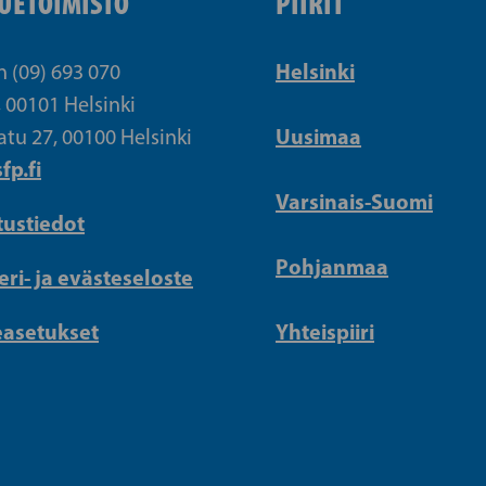
UETOIMISTO
PIIRIT
Helsinki
n (09) 693 070
, 00101 Helsinki
Uusimaa
atu 27, 00100 Helsinki
fp.fi
Varsinais-Suomi
tustiedot
Pohjanmaa
eri- ja evästeseloste
easetukset
Yhteispiiri