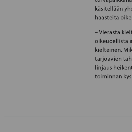
käsitellään yh
haasteita oike
– Vierasta kie
oikeudellista
kielteinen. Mi
tarjoavien ta
linjaus heiken
toiminnan kys