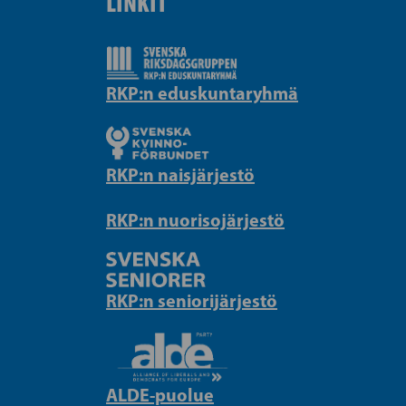
LINKIT
RKP:n eduskuntaryhmä
RKP:n naisjärjestö
RKP:n nuorisojärjestö
RKP:n seniorijärjestö
ALDE-puolue