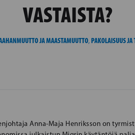
VASTAISTA?
AAHANMUUTTO JA MAASTAMUUTTO
PAKOLAISUUS JA
,
njohtaja Anna-Maja Henriksson on tyrmist
anomissa julkaistun Migrin käytäntöjä palj