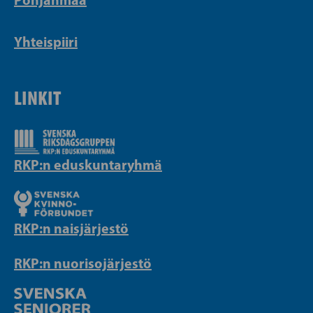
Yhteispiiri
LINKIT
RKP:n eduskuntaryhmä
RKP:n naisjärjestö
RKP:n nuorisojärjestö