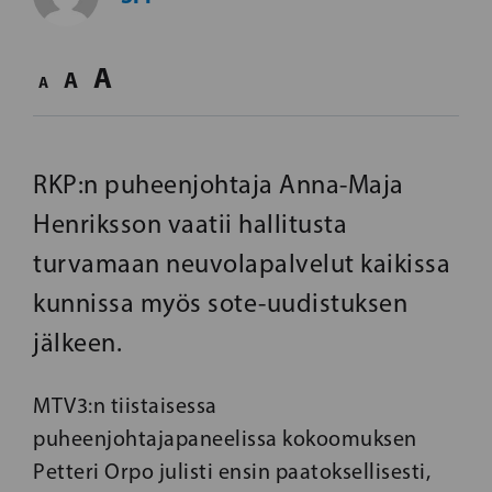
A
A
A
RKP:n puheenjohtaja Anna-Maja
Henriksson vaatii hallitusta
turvamaan neuvolapalvelut kaikissa
kunnissa myös sote-uudistuksen
jälkeen.
MTV3:n tiistaisessa
puheenjohtajapaneelissa kokoomuksen
Petteri Orpo julisti ensin paatoksellisesti,