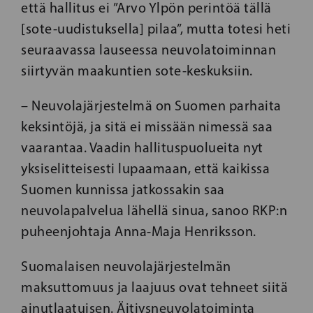
että hallitus ei ”Arvo Ylpön perintöä tällä
[sote-uudistuksella] pilaa”, mutta totesi heti
seuraavassa lauseessa neuvolatoiminnan
siirtyvän maakuntien sote-keskuksiin.
– Neuvolajärjestelmä on Suomen parhaita
keksintöjä, ja sitä ei missään nimessä saa
vaarantaa. Vaadin hallituspuolueita nyt
yksiselitteisesti lupaamaan, että kaikissa
Suomen kunnissa jatkossakin saa
neuvolapalvelua lähellä sinua, sanoo RKP:n
puheenjohtaja Anna-Maja Henriksson.
Suomalaisen neuvolajärjestelmän
maksuttomuus ja laajuus ovat tehneet siitä
ainutlaatuisen. Äitiysneuvolatoiminta