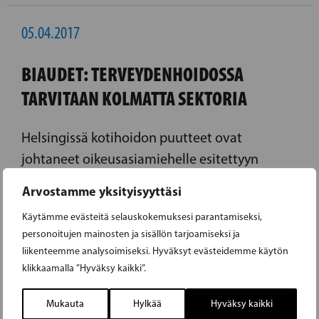
05.04.2017
BIAUDET: TERVEYDENHOIDOSSA
TARVITAAN KOLMATTA SEKTORIA
Helsingissä kotihoidon puutteet ovat
johtaneet oikeusasiamiehelle esitettyyn
valitukseen. Kolmas sektori on etenkin
Arvostamme yksityisyyttäsi
vanhustenhuollon osalta ollut ratkaisevassa
Käytämme evästeitä selauskokemuksesi parantamiseksi,
roolissa paikkaamassa niitä puutteita, joita
personoitujen mainosten ja sisällön tarjoamiseksi ja
julkisen sektorin toiminnassa on ilmennyt.
liikenteemme analysoimiseksi. Hyväksyt evästeidemme käytön
klikkaamalla ”Hyväksy kaikki”.
LUE EDELLINEN ARTIKKELI
Mukauta
Hylkää
Hyväksy kaikki