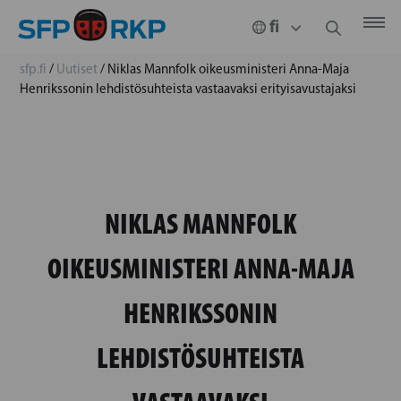
sfp.fi
/
Uutiset
/
Niklas Mannfolk oikeusministeri Anna-Maja
Henrikssonin lehdistösuhteista vastaavaksi erityisavustajaksi
NIKLAS MANNFOLK
OIKEUSMINISTERI ANNA-MAJA
HENRIKSSONIN
LEHDISTÖSUHTEISTA