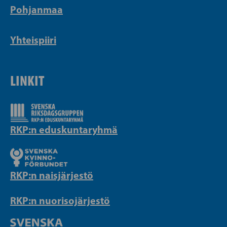
Pohjanmaa
Yhteispiiri
LINKIT
RKP:n eduskuntaryhmä
RKP:n naisjärjestö
RKP:n nuorisojärjestö