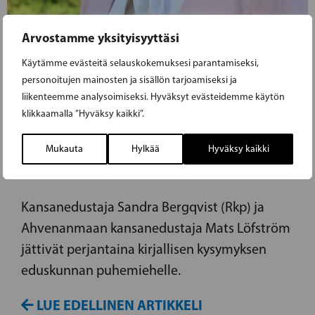
Arvostamme yksityisyyttäsi
25.10.2019
Käytämme evästeitä selauskokemuksesi parantamiseksi,
personoitujen mainosten ja sisällön tarjoamiseksi ja
KANSANEDUSTAJA SANDRA BERGQVIST
liikenteemme analysoimiseksi. Hyväksyt evästeidemme käytön
klikkaamalla ”Hyväksy kaikki”.
HALUAA LÖYTÄÄ RATKAISUN
KIINTEISTOVEROJEN
Mukauta
Hylkää
Hyväksy kaikki
SOKKIKOROTUKSIIN SAARISTOSSA
Kansanedustaja Sandra Bergqvist (Rkp) ja
Ahvenanmaan kansanedustaja Mats Löfström
jättivät perjantaina kirjallisen kysymyksen
eduskunnan puhemiehelle.
LUE EDELLINEN ARTIKKELI