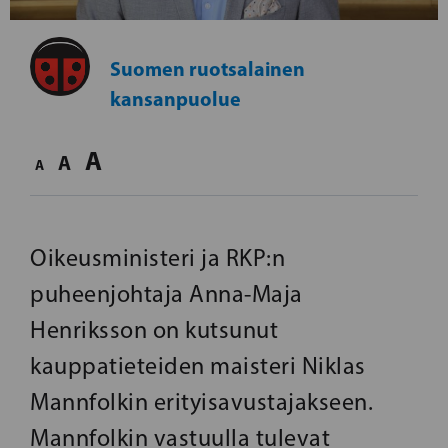
Suomen ruotsalainen
kansanpuolue
A
A
A
Oikeusministeri ja RKP:n
puheenjohtaja Anna-Maja
Henriksson on kutsunut
kauppatieteiden maisteri Niklas
Mannfolkin erityisavustajakseen.
Mannfolkin vastuulla tulevat