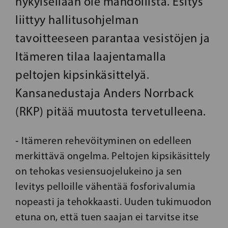
nykyisellään ole mahdollista. Esitys
liittyy hallitusohjelman
tavoitteeseen parantaa vesistöjen ja
Itämeren tilaa laajentamalla
peltojen kipsinkäsittelyä.
Kansanedustaja Anders Norrback
(RKP) pitää muutosta tervetulleena.
‑ Itämeren rehevöityminen on edelleen
merkittävä ongelma. Peltojen kipsikäsittely
on tehokas vesiensuojelukeino ja sen
levitys pelloille vähentää fosforivalumia
nopeasti ja tehokkaasti. Uuden tukimuodon
etuna on, että tuen saajan ei tarvitse itse