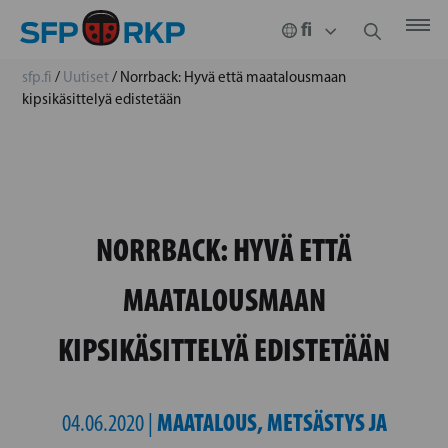
sfp.fi
/
Uutiset
/
Norrback: Hyvä että maatalousmaan
kipsikäsittelyä edistetään
NORRBACK: HYVÄ ETTÄ
MAATALOUSMAAN
KIPSIKÄSITTELYÄ EDISTETÄÄN
MAATALOUS, METSÄSTYS JA
04.06.2020 |