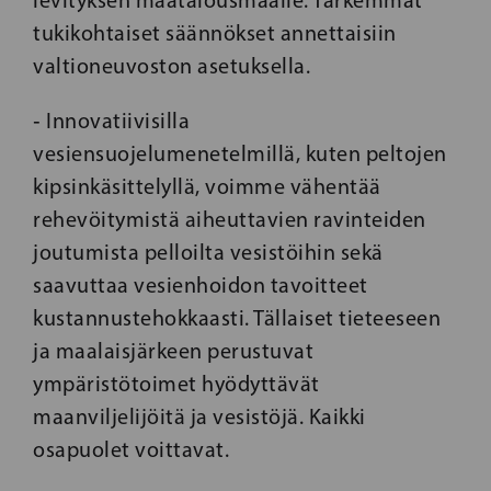
levityksen maatalousmaalle. Tarkemmat
tukikohtaiset säännökset annettaisiin
valtioneuvoston asetuksella.
‑ Innovatiivisilla
vesiensuojelumenetelmillä, kuten peltojen
kipsinkäsittelyllä, voimme vähentää
rehevöitymistä aiheuttavien ravinteiden
joutumista pelloilta vesistöihin sekä
saavuttaa vesienhoidon tavoitteet
kustannustehokkaasti. Tällaiset tieteeseen
ja maalaisjärkeen perustuvat
ympäristötoimet hyödyttävät
maanviljelijöitä ja vesistöjä. Kaikki
osapuolet voittavat.