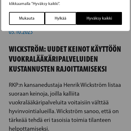
klikkaamalla ”Hyväksy kaikki”.
Mukauta
Hylkää
Hyväksy kaikki
03.10.2023
WICKSTRÖM: UUDET KEINOT KÄYTTÖÖN
VUOKRALÄÄKÄRIPALVELUIDEN
KUSTANNUSTEN RAJOITTAMISEKSI
RKP:n kansanedustaja Henrik Wickström listaa
suoraan keinoja, joilla kalliita
vuokralääkäripalveluita voitaisiin välttää
hyvinvointialueilla. Wickström sanoo, että on
tärkeää tehdä eri tasoisia toimia tilanteen
helpottamiseksi.