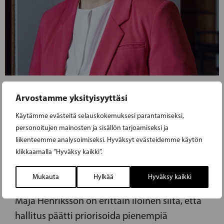
18.09.2019
Arvostamme yksityisyyttäsi
Käytämme evästeitä selauskokemuksesi parantamiseksi,
HENRIKSSON: VALTATIE 8 JA
personoitujen mainosten ja sisällön tarjoamiseksi ja
LILLHOLMENIN SILTA PARAISILLA
liikenteemme analysoimiseksi. Hyväksyt evästeidemme käytön
klikkaamalla ”Hyväksy kaikki”.
SAAVAT VIHDOIN RAHAA
Mukauta
Hylkää
Hyväksy kaikki
RKP:n puoluejohtaja, oikeusministeri Anna-
Maja Henriksson on erittäin iloinen siitä, että
hallitus päätti priorisoida pienempiä