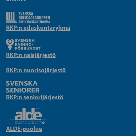
RKP:n eduskuntaryhmä
RKP:n naisjärjestö
RKP:n nuorisojärjestö
RKP:n seniorijärjestö
ALDE-puolue