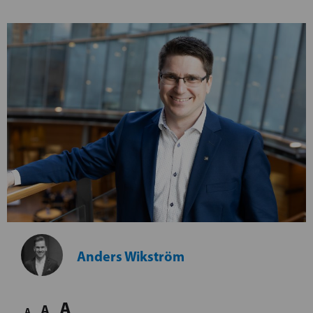
Anders Wikström
A
A
A