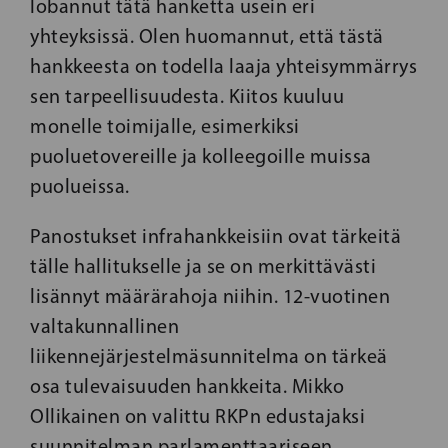
lobannut tätä hanketta usein eri
yhteyksissä. Olen huomannut, että tästä
hankkeesta on todella laaja yhteisymmärrys
sen tarpeellisuudesta. Kiitos kuuluu
monelle toimijalle, esimerkiksi
puoluetovereille ja kolleegoille muissa
puolueissa.
Panostukset infrahankkeisiin ovat tärkeitä
tälle hallitukselle ja se on merkittävästi
lisännyt määrärahoja niihin. 12-vuotinen
valtakunnallinen
liikennejärjestelmäsunnitelma on tärkeä
osa tulevaisuuden hankkeita. Mikko
Ollikainen on valittu RKPn edustajaksi
suunnitelman parlamenttaariseen