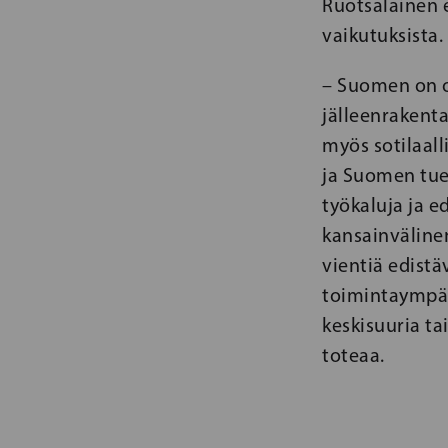
Ruotsalainen 
vaikutuksista.
– Suomen on o
jälleenrakent
myös sotilaalli
ja Suomen tue
työkaluja ja e
kansainväline
vientiä edist
toimintaympäri
keskisuuria ta
toteaa.