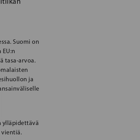
tiikan
essa. Suomi on
a EU:n
ä tasa-arvoa.
omalaisten
sihuollon ja
ansainväliselle
 ylläpidettävä
vientiä.