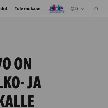
edot
Tule mukaan
VO ON
KO- JA
KALLE