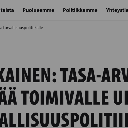
taista
Puolueemme
Politiikkamme
Yhteysti
a turvallisuuspolitiikalle
KAINEN: TASA-AR
ÄÄ TOIMIVALLE UL
ALLISUUSPOLITII