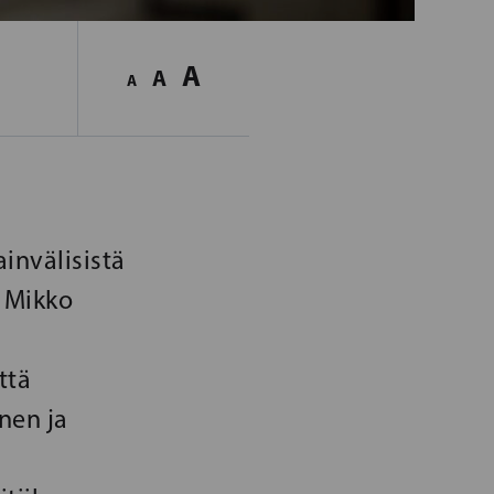
A
A
A
invälisistä
a Mikko
ttä
nen ja