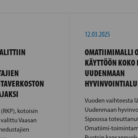
12.03.2025
ALITTIIN
OMATIIMIMALLI 
KÄYTTÖÖN KOKO I
AJIEN
UUDENMAAN
NTAVERKOSTON
HYVINVOINTIALU
JAKSI
Vuoden vaihteesta lä
Uudenmaan hyvinvoi
(RKP), kotoisin
Sipoossa toteuttanut
valittu Vaasan
Omatiimi-toimintamal
anedustajien
Ruotsin kansanpuol