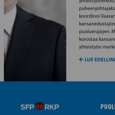
yhteistyöverkos
puheenjohtajaksi
koordinoi Vaasan
kansanedustajien
puoluerajojen. M
korostaa kansane
yhteistyön merki
LUE EDELLIN
PUOL