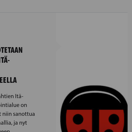
OTETAAN
TÄ-
EELLA
htien Itä-
ntialue on
 niin sanottua
lia, ja nyt
ueen