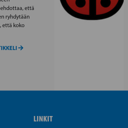
ehdottaa, että
en ryhdytään
, että koko
IKKELI
LINKIT