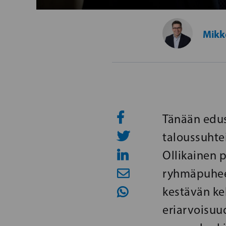
Mikk
Tänään edus
taloussuhte
Ollikainen 
ryhmäpuheen
kestävän ke
eriarvoisu