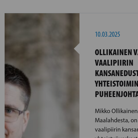
10.03.2025
OLLIKAINEN V
VAALIPIIRIN
KANSANEDUST
YHTEISTOIMI
PUHEENJOHTA
Mikko Ollikainen 
Maalahdesta, on 
vaalipiirin kans