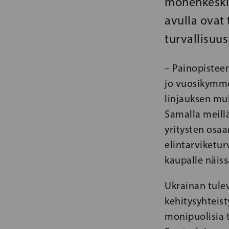
monenkeskis
avulla ovat
turvallisuus
– Painopisteen
jo vuosikymme
linjauksen muk
Samalla meill
yritysten osaa
elintarviketur
kaupalle näiss
Ukrainan tul
kehitysyhteis
monipuolisia t