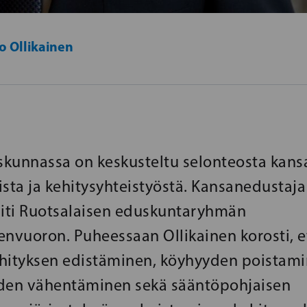
o Ollikainen
kunnassa on keskusteltu selonteosta kansa
ista ja kehitysyhteistyöstä. Kansanedustaj
piti Ruotsalaisen eduskuntaryhmän
vuoron. Puheessaan Ollikainen korosti, e
hityksen edistäminen, köyhyyden poistami
uden vähentäminen sekä sääntöpohjaisen