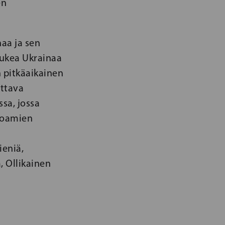
en
aa ja sen
tukea Ukrainaa
on pitkäaikainen
ottava
sa, jossa
joamien
ieniä,
, Ollikainen