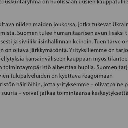
eduskuntaryhmä on huolissaan uusien kauppatulli
ltava niiden maiden joukossa, jotka tukevat Ukrain
amista. Suomen tulee humanitaarisen avun lisäksi 
sesti ja siviilikriisinhallinnan keinoin. Tuen tarve 
n on oltava järkkymätöntä
.
Yrityksillemme on tarj
dellytyksiä kansainväliseen kauppaan myös tilantees
n toimintaympäristö aiheuttaa huolia. Suomen tar
ävien tukipalveluiden on kyettävä reagoimaan
stön häiriöihin, jotta yrityksemme – olivatpa ne p
i suuria – voivat jatkaa toimintaansa keskeytyksettä