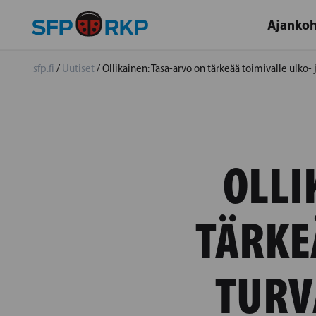
Ajankoh
sfp.fi
/
Uutiset
/
Ollikainen: Tasa-arvo on tärkeää toimivalle ulko- j
OLLI
TÄRKE
TURV