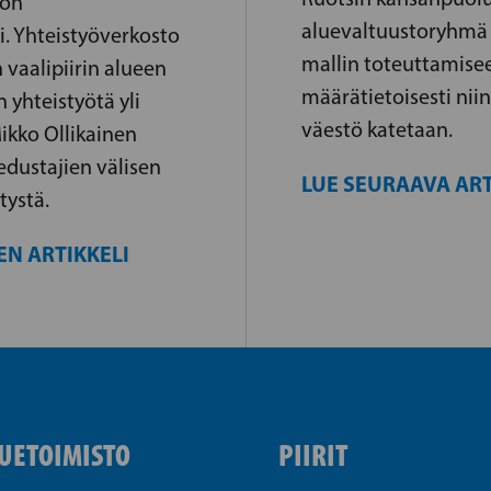
ton
aluevaltuustoryhmä 
. Yhteistyöverkosto
mallin toteuttamise
 vaalipiirin alueen
määrätietoisesti niin
 yhteistyötä yli
väestö katetaan.
ikko Ollikainen
dustajien välisen
LUE SEURAAVA ART
tystä.
EN ARTIKKELI
UETOIMISTO
PIIRIT