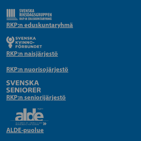
RKP:n eduskuntaryhmä
RKP:n naisjärjestö
RKP:n nuorisojärjestö
RKP:n seniorijärjestö
ALDE-puolue