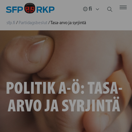
sfp.fi
/
Partidagsbeslut
/
Tasa-arvo ja syrjintä
POLITIK A-Ö:
TASA-
ARVO JA SYRJINTÄ