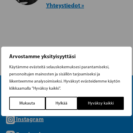
Yhteystiedot »
Arvostamme yksityisyyttäsi
ARTIKKELIT
PUOLUEKOKOUSPÄÄTÖKSET
Käytämme evästeitä selauskokemuksesi parantamiseksi,
personoitujen mainosten ja sisällön tarjoamiseksi ja
liikenteemme analysoimiseksi. Hyväksyt evästeidemme käytön
klikkaamalla ”Hyväksy kaikki”.
Mukauta
Hylkää
Hyväksy kaikki
Instagram