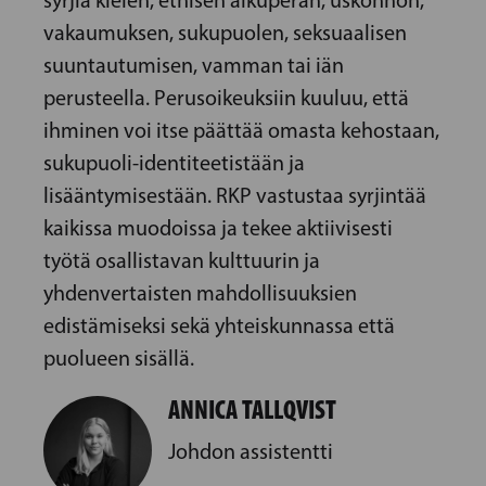
syrjiä kielen, etnisen alkuperän, uskonnon,
vakaumuksen, sukupuolen, seksuaalisen
suuntautumisen, vamman tai iän
perusteella. Perusoikeuksiin kuuluu, että
ihminen voi itse päättää omasta kehostaan,
sukupuoli-identiteetistään ja
lisääntymisestään. RKP vastustaa syrjintää
kaikissa muodoissa ja tekee aktiivisesti
työtä osallistavan kulttuurin ja
yhdenvertaisten mahdollisuuksien
edistämiseksi sekä yhteiskunnassa että
puolueen sisällä.
ANNICA TALLQVIST
Johdon assistentti