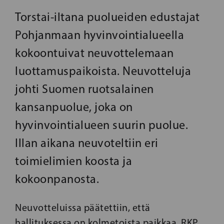
Torstai-iltana puolueiden edustajat
Pohjanmaan hyvinvointialueella
kokoontuivat neuvottelemaan
luottamuspaikoista. Neuvotteluja
johti Suomen ruotsalainen
kansanpuolue, joka on
hyvinvointialueen suurin puolue.
Illan aikana neuvoteltiin eri
toimielimien koosta ja
kokoonpanosta.
Neuvotteluissa päätettiin, että
hallituksessa on kolmetoista paikkaa. RKP