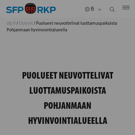
sfp.fi
/
Uutiset
/
Puolueet neuvottelivat luottamuspaikoista
Pohjanmaan hyvinvointialueella
PUOLUEET NEUVOTTELIVAT
LUOTTAMUSPAIKOISTA
POHJANMAAN
HYVINVOINTIALUEELLA