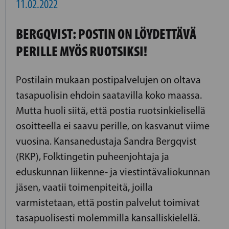
11.02.2022
BERGQVIST: POSTIN ON LÖYDETTÄVÄ
PERILLE MYÖS RUOTSIKSI!
Postilain mukaan postipalvelujen on oltava
tasapuolisin ehdoin saatavilla koko maassa.
Mutta huoli siitä, että postia ruotsinkielisellä
osoitteella ei saavu perille, on kasvanut viime
vuosina. Kansanedustaja Sandra Bergqvist
(RKP), Folktingetin puheenjohtaja ja
eduskunnan liikenne- ja viestintävaliokunnan
jäsen, vaatii toimenpiteitä, joilla
varmistetaan, että postin palvelut toimivat
tasapuolisesti molemmilla kansalliskielellä.