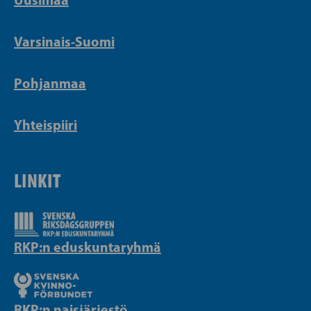
Varsinais-Suomi
Pohjanmaa
Yhteispiiri
LINKIT
RKP:n eduskuntaryhmä
RKP:n naisjärjestö