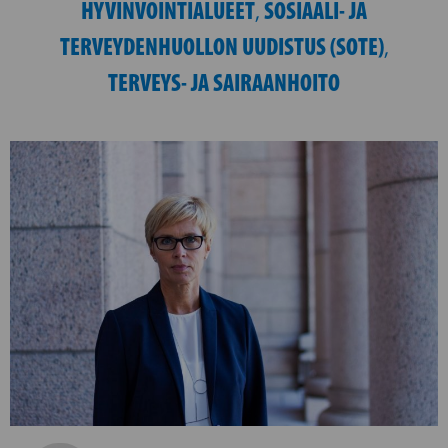
HYVINVOINTIALUEET
SOSIAALI- JA
,
TERVEYDENHUOLLON UUDISTUS (SOTE)
,
TERVEYS- JA SAIRAANHOITO