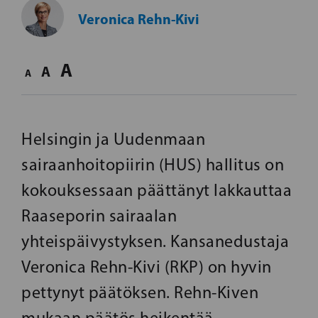
Veronica Rehn-Kivi
A
A
A
Helsingin ja Uudenmaan
sairaanhoitopiirin (HUS) hallitus on
kokouksessaan päättänyt lakkauttaa
Raaseporin sairaalan
yhteispäivystyksen. Kansanedustaja
Veronica Rehn-Kivi (RKP) on hyvin
pettynyt päätöksen. Rehn-Kiven
mukaan päätös heikentää