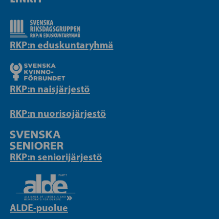
RKP:n eduskuntaryhmä
RKP:n naisjärjestö
RKP:n nuorisojärjestö
RKP:n seniorijärjestö
ALDE-puolue