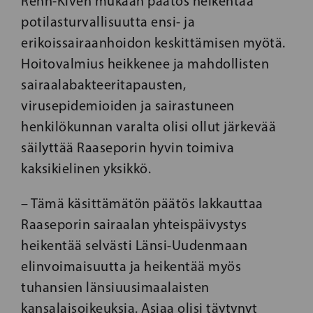
Rehn-Kiven mukaan päätös heikentää
potilasturvallisuutta ensi- ja
erikoissairaanhoidon keskittämisen myötä.
Hoitovalmius heikkenee ja mahdollisten
sairaalabakteeritapausten,
virusepidemioiden ja sairastuneen
henkilökunnan varalta olisi ollut järkevää
säilyttää Raaseporin hyvin toimiva
kaksikielinen yksikkö.
– Tämä käsittämätön päätös lakkauttaa
Raaseporin sairaalan yhteispäivystys
heikentää selvästi Länsi-Uudenmaan
elinvoimaisuutta ja heikentää myös
tuhansien länsiuusimaalaisten
kansalaisoikeuksia. Asiaa olisi täytynyt