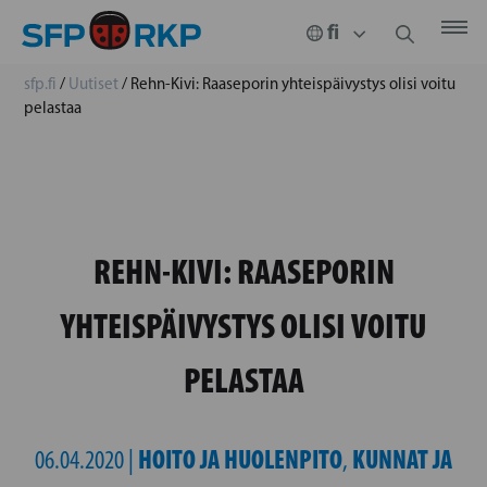
sfp.fi
/
Uutiset
/
Rehn-Kivi: Raaseporin yhteispäivystys olisi voitu
pelastaa
REHN-KIVI: RAASEPORIN
YHTEISPÄIVYSTYS OLISI VOITU
PELASTAA
HOITO JA HUOLENPITO
KUNNAT JA
06.04.2020 |
,