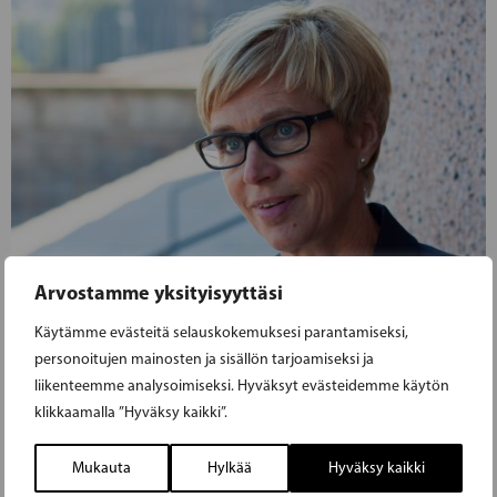
Arvostamme yksityisyyttäsi
Käytämme evästeitä selauskokemuksesi parantamiseksi,
personoitujen mainosten ja sisällön tarjoamiseksi ja
liikenteemme analysoimiseksi. Hyväksyt evästeidemme käytön
klikkaamalla ”Hyväksy kaikki”.
Mukauta
Hylkää
Hyväksy kaikki
24.02.2021