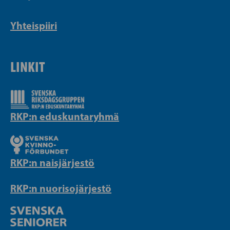
Yhteispiiri
LINKIT
RKP:n eduskuntaryhmä
RKP:n naisjärjestö
RKP:n nuorisojärjestö