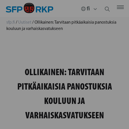
sfp.fi
/
Uutiset
/
Ollikainen: Tarvitaan pitkäaikaisia panostuksia
kouluun ja varhaiskasvatukseen
OLLIKAINEN: TARVITAAN
PITKÄAIKAISIA PANOSTUKSIA
KOULUUN JA
VARHAISKASVATUKSEEN