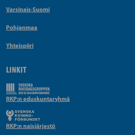
Varsinais-Suomi
Pohjanmaa
Yhteispiiri
LINKIT
RKP:n eduskuntaryhmä
RKP:n naisjärjestö