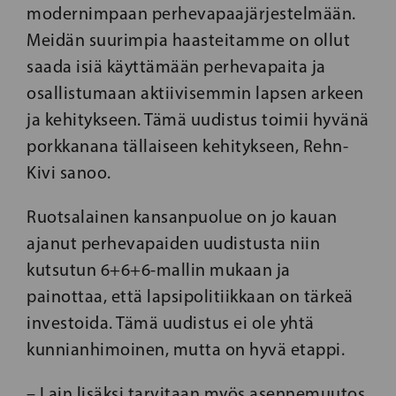
modernimpaan perhevapaajärjestelmään.
Meidän suurimpia haasteitamme on ollut
saada isiä käyttämään perhevapaita ja
osallistumaan aktiivisemmin lapsen arkeen
ja kehitykseen. Tämä uudistus toimii hyvänä
porkkanana tällaiseen kehitykseen, Rehn-
Kivi sanoo.
Ruotsalainen kansanpuolue on jo kauan
ajanut perhevapaiden uudistusta niin
kutsutun 6+6+6-mallin mukaan ja
painottaa, että lapsipolitiikkaan on tärkeä
investoida. Tämä uudistus ei ole yhtä
kunnianhimoinen, mutta on hyvä etappi.
– Lain lisäksi tarvitaan myös asennemuutos