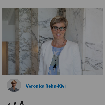
Veronica Rehn-Kivi
A
A
A