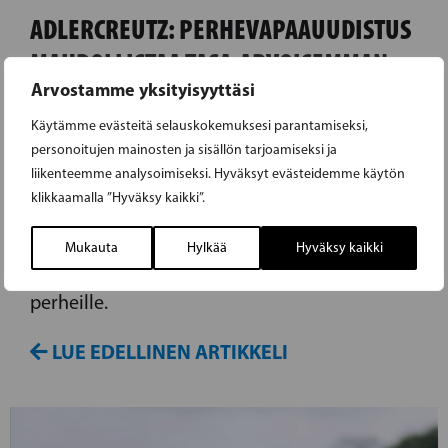
ADLERCREUTZ: PERHEVAPAAUUDISTUS
MAHDOLLISTAA TASA-ARVOISEMMAN
Arvostamme yksityisyyttäsi
TYÖELÄMÄN
Käytämme evästeitä selauskokemuksesi parantamiseksi,
Tänään perhevapaauudistuksen käsittely
personoitujen mainosten ja sisällön tarjoamiseksi ja
liikenteemme analysoimiseksi. Hyväksyt evästeidemme käytön
alkaa eduskunnassa. Ruotsalaisen
klikkaamalla ”Hyväksy kaikki”.
eduskuntaryhmän puheenjohtaja Anders
Adlercreutz on tyytyväinen siihen, että
Mukauta
Hylkää
Hyväksy kaikki
uudistus etenee ja painottaa sen merkitystä
perheille.
LUE EDELLINEN ARTIKKELI