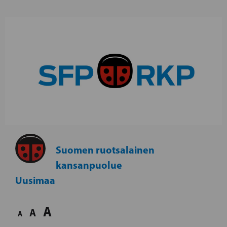
Suomen ruotsalainen
kansanpuolue
Uusimaa
A
A
A