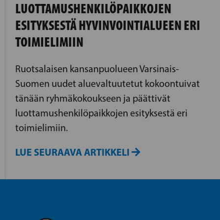
LUOTTAMUSHENKILÖPAIKKOJEN
ESITYKSESTÄ HYVINVOINTIALUEEN ERI
TOIMIELIMIIN
Ruotsalaisen kansanpuolueen Varsinais-
Suomen uudet aluevaltuutetut kokoontuivat
tänään ryhmäkokoukseen ja päättivät
luottamushenkilöpaikkojen esityksestä eri
toimielimiin.
LUE SEURAAVA ARTIKKELI