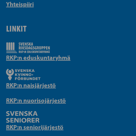
Yhteispiiri
LINKIT
RKP:n eduskuntaryhmä
RKP:n naisjärjestö
RKP:n nuorisojärjestö
RKP:n seniorijärjestö