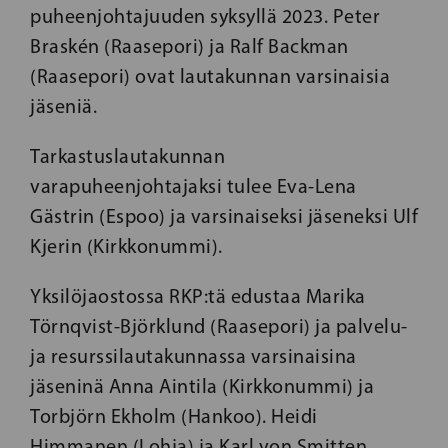
puheenjohtajuuden syksyllä 2023. Peter
Braskén (Raasepori) ja Ralf Backman
(Raasepori) ovat lautakunnan varsinaisia ​​
jäseniä.
Tarkastuslautakunnan
varapuheenjohtajaksi tulee Eva-Lena
Gästrin (Espoo) ja varsinaiseksi jäseneksi Ulf
Kjerin (Kirkkonummi).
Yksilöjaostossa RKP:tä edustaa Marika
Törnqvist-Björklund (Raasepori) ja palvelu-
ja resurssilautakunnassa varsinaisina
jäseninä Anna Aintila (Kirkkonummi) ja
Torbjörn Ekholm (Hankoo). Heidi
Himmanen (Lohja) ja Karl von Smitten