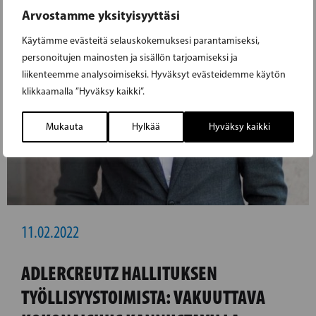
Arvostamme yksityisyyttäsi
Käytämme evästeitä selauskokemuksesi parantamiseksi,
personoitujen mainosten ja sisällön tarjoamiseksi ja
liikenteemme analysoimiseksi. Hyväksyt evästeidemme käytön
klikkaamalla ”Hyväksy kaikki”.
Mukauta
Hylkää
Hyväksy kaikki
11.02.2022
ADLERCREUTZ HALLITUKSEN
TYÖLLISYYSTOIMISTA: VAKUUTTAVA