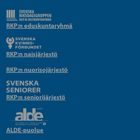
RKP:n eduskuntaryhmä
RKP:n naisjärjestö
RKP:n nuorisojärjestö
RKP:n seniorijärjestö
ALDE-puolue