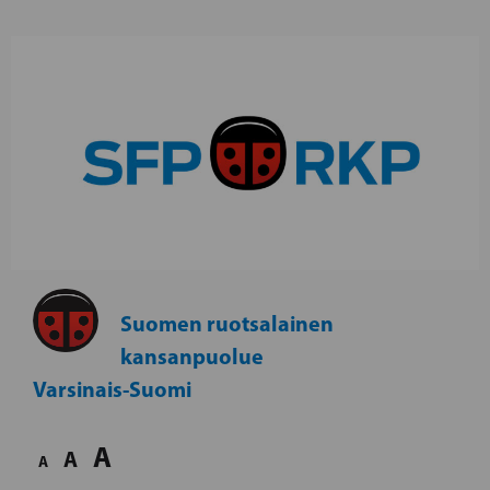
Suomen ruotsalainen
kansanpuolue
Varsinais-Suomi
A
A
A