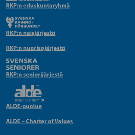
RKP:n eduskuntaryhmä
RKP:n naisjärjestö
RKP:n nuorisojärjestö
RKP:n seniorijärjestö
ALDE-puolue
ALDE – Charter of Values