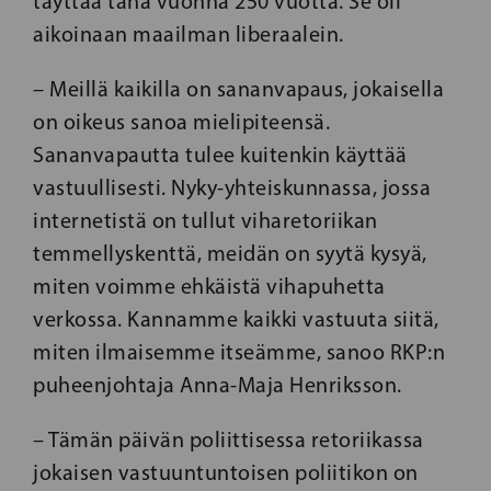
täyttää tänä vuonna 250 vuotta. Se oli
aikoinaan maailman liberaalein.
– Meillä kaikilla on sananvapaus, jokaisella
on oikeus sanoa mielipiteensä.
Sananvapautta tulee kuitenkin käyttää
vastuullisesti. Nyky-yhteiskunnassa, jossa
internetistä on tullut viharetoriikan
temmellyskenttä, meidän on syytä kysyä,
miten voimme ehkäistä vihapuhetta
verkossa. Kannamme kaikki vastuuta siitä,
miten ilmaisemme itseämme, sanoo RKP:n
puheenjohtaja Anna-Maja Henriksson.
– Tämän päivän poliittisessa retoriikassa
jokaisen vastuuntuntoisen poliitikon on