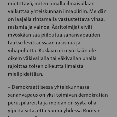
mietittävä, miten omalla ilmaisullaan
vaikuttaa yhteiskunnan ilmapiiriin. Meidän
on laajalla rintamalla vastustettava vihaa,
rasismia ja vainoa. Ääritoimijat eivät
myöskään saa piiloutua sananvapauden
taakse levittäessään rasismia ja
vihapuhetta. Koskaan ei myöskään ole
oikein väkivallalla tai väkivallan uhalla
rajoittaa toisen oikeutta ilmaista
mielipidettään.
– Demokraattisessa yhteiskunnassa
sananvapaus on yksi toimivan demokratian
peruspilareista ja meidän on syytä olla
ylpeitä siitä, että Suomi yhdessä Ruotsin