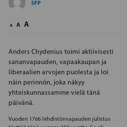
SFP
A
A
A
Anders Chydenius toimi aktiivisesti
sananvapauden, vapaakaupan ja
liberaalien arvojen puolesta ja loi
näin perinnön, joka näkyy
yhteiskunnassamme vielä tänä
päivänä.
Vuoden 1766 lehdistönvapauden julistus