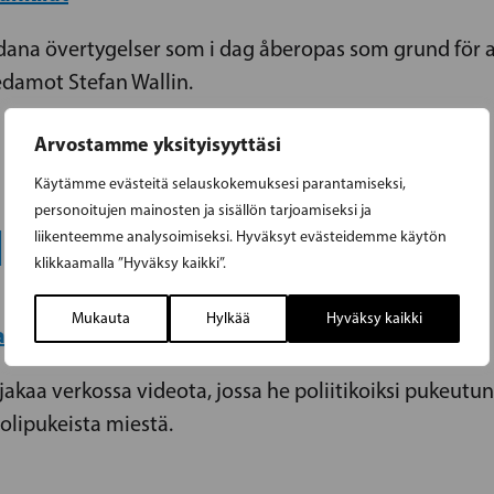
dana övertygelser som i dag åberopas som grund för at
edamot Stefan Wallin.
Arvostamme yksityisyyttäsi
Käytämme evästeitä selauskokemuksesi parantamiseksi,
personoitujen mainosten ja sisällön tarjoamiseksi ja
NMIELINEN
liikenteemme analysoimiseksi. Hyväksyt evästeidemme käytön
klikkaamalla ”Hyväksy kaikki”.
Mukauta
Hylkää
Hyväksy kaikki
at
akaa verkossa videota, jossa he poliitikoiksi pukeutu
olipukeista miestä.