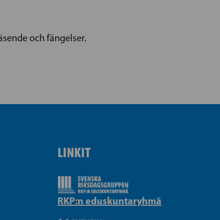
äsende och fängelser.
LINKIT
RKP:n eduskuntaryhmä