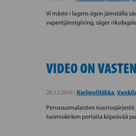
Vi måste i lagens ögon jämställa så
vapentjänstgöring, säger riksdagsl
VIDEO ON VASTE
Kielipolitiikka
Vankil
28.12.2016 |
,
Perussuomalaisten nuorisojärjestö j
tuomiokirkon portaita kiipeävää pu