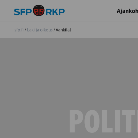
Ajankoh
sfp.fi
/
Laki ja oikeus
/
Vankilat
POLIT