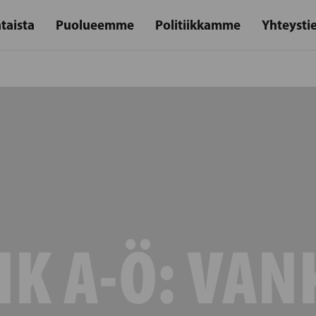
taista
Puolueemme
Politiikkamme
Yhteysti
IK A-Ö:
VAN