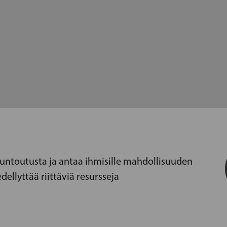
kuntoutusta ja antaa ihmisille mahdollisuuden
ellyttää riittäviä resursseja