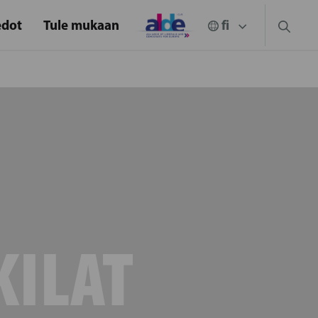
edot
Tule mukaan
KILAT