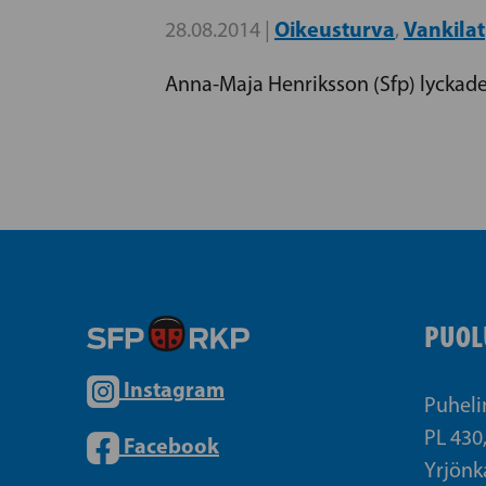
Oikeusturva
Vankilat
28.08.2014 |
,
Anna-Maja Henriksson (Sfp) lyckades
PUOL
Instagram
Puheli
PL 430
Facebook
Yrjönk