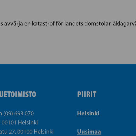
 avvärja en katastrof för landets domstolar, åklagarv
UETOIMISTO
PIIRIT
Helsinki
n (09) 693 070
, 00101 Helsinki
Uusimaa
atu 27, 00100 Helsinki