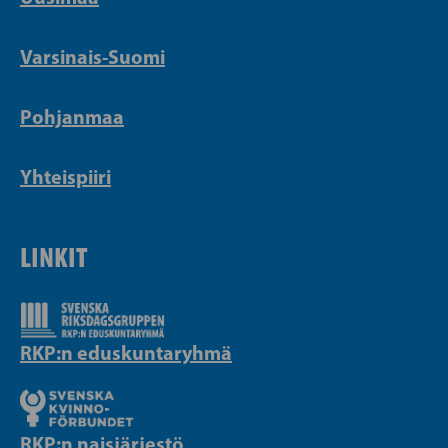
Varsinais-Suomi
Pohjanmaa
Yhteispiiri
LINKIT
RKP:n eduskuntaryhmä
RKP:n naisjärjestö