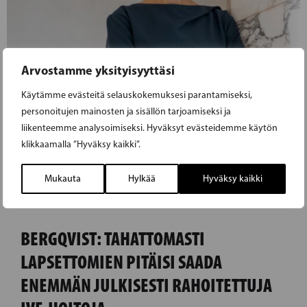
Arvostamme yksityisyyttäsi
Käytämme evästeitä selauskokemuksesi parantamiseksi,
personoitujen mainosten ja sisällön tarjoamiseksi ja
liikenteemme analysoimiseksi. Hyväksyt evästeidemme käytön
klikkaamalla ”Hyväksy kaikki”.
Mukauta
Hylkää
Hyväksy kaikki
08.05.2026
BERGQVIST: TAHATTOMASTI
LAPSETTOMIEN PITÄISI SAADA
ENEMMÄN JULKISESTI RAHOITETTUJA