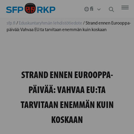
sfp.fi
/
Eduskuntaryhmän lehdistötiedote
/
Strand ennen Eurooppa-
päivää: Vahvaa EU:ta tarvitaan enemmän kuin koskaan
STRAND ENNEN EUROOPPA-
PÄIVÄÄ: VAHVAA EU:TA
TARVITAAN ENEMMÄN KUIN
KOSKAAN