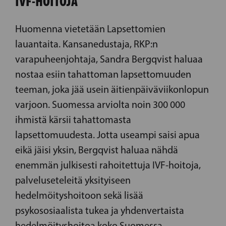
IVF-HOITOJA
Huomenna vietetään Lapsettomien
lauantaita. Kansanedustaja, RKP:n
varapuheenjohtaja, Sandra Bergqvist haluaa
nostaa esiin tahattoman lapsettomuuden
teeman, joka jää usein äitienpäiväviikonlopun
varjoon. Suomessa arviolta noin 300 000
ihmistä kärsii tahattomasta
lapsettomuudesta. Jotta useampi saisi apua
eikä jäisi yksin, Bergqvist haluaa nähdä
enemmän julkisesti rahoitettuja IVF-hoitoja,
palveluseteleitä yksityiseen
hedelmöityshoitoon sekä lisää
psykososiaalista tukea ja yhdenvertaista
hedelmöityshoitoa koko Suomessa.