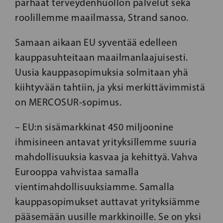
parhaat terveydenhuollon palvelut sekä
roolillemme maailmassa, Strand sanoo.
Samaan aikaan EU syventää edelleen
kauppasuhteitaan maailmanlaajuisesti.
Uusia kauppasopimuksia solmitaan yhä
kiihtyvään tahtiin, ja yksi merkittävimmistä
on MERCOSUR-sopimus.
– EU:n sisämarkkinat 450 miljoonine
ihmisineen antavat yrityksillemme suuria
mahdollisuuksia kasvaa ja kehittyä. Vahva
Eurooppa vahvistaa samalla
vientimahdollisuuksiamme. Samalla
kauppasopimukset auttavat yrityksiämme
pääsemään uusille markkinoille. Se on yksi