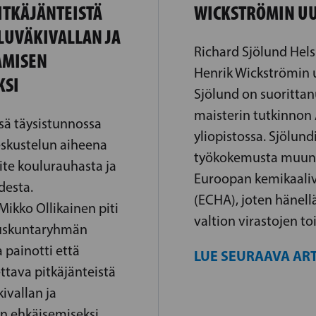
ITKÄJÄNTEISTÄ
WICKSTRÖMIN UU
LUVÄKIVALLAN JA
Richard Sjölund Hels
AMISEN
Henrik Wickströmin u
KSI
Sjölund on suorittan
maisterin tutkinno
sä täysistunnossa
yliopistossa. Sjölund
skustelun aiheena
työkokemusta muun
oite koulurauhasta ja
Euroopan kemikaaliv
desta.
(ECHA), joten hänell
ikko Ollikainen piti
valtion virastojen t
duskuntaryhmän
painotti että
LUE SEURAAVA ART
tava pitkäjänteistä
ivallan ja
n ehkäisemiseksi.