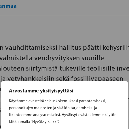
janmaa
n vauhdittamiseksi hallitus päätti kehysrii
valmistella verohyvityksen suurille
louteen siirtymistä tukeville teollisille inve
ja vetyhankkeisiin sekä fossiilivapaaseen
uuteen. Alustavasti hyvityksenä voitaisiin
Arvostamme yksityisyyttäsi
sesti myöntää 20 % investoinnin kokonai
Käytämme evästeitä selauskokemuksesi parantamiseksi,
aan euroon asti.
personoitujen mainosten ja sisällön tarjoamiseksi ja
liikenteemme analysoimiseksi. Hyväksyt evästeidemme käytön
klikkaamalla ”Hyväksy kaikki”.
eopoliittisessa tilanteessa sekä EU:n muuttuneissa