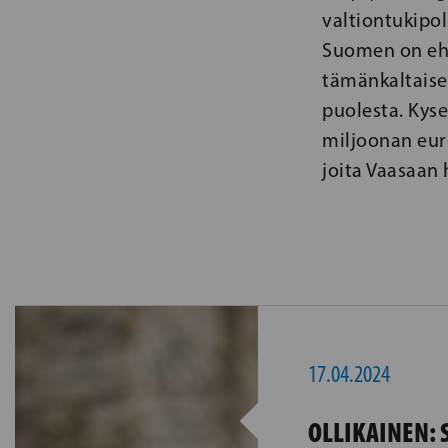
valtiontukipoli
Suomen on eh
tämänkaltaisen
puolesta. Kys
miljoonan euro
joita Vaasaan 
17.04.2024
OLLIKAINEN: