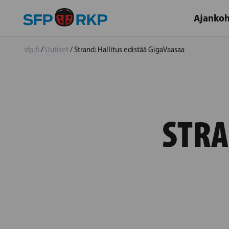
Ajankoh
sfp.fi
/
Uutiset
/
Strand: Hallitus edistää GigaVaasaa
STRA