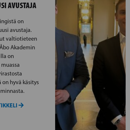
SI AVUSTAJA
ingistä on
usi avustaja.
ut valtiotieteen
n Åbo Akademin
illa on
 muassa
irastosta
ä on hyvä käsitys
oiminnasta.
IKKELI