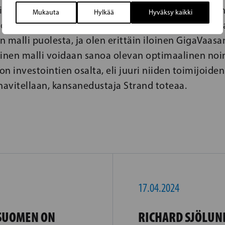
tiikan oloissa kilpailu teollisista investoinneista on
Mukauta
Hylkää
Hyväksy kaikki
dottomasti vastattava tähän. Olemme pitkään lob
 malli puolesta, ja olen erittäin iloinen GigaVaas
einen malli voidaan sanoa olevan optimaalinen noi
n investointien osalta, eli juuri niiden toimijoide
havitellaan, kansanedustaja Strand toteaa.
17.04.2024
 SUOMEN ON
RICHARD SJÖLUN