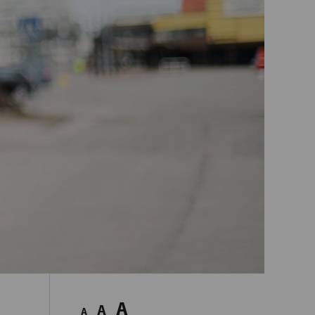
A
A
A