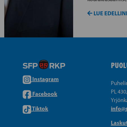
LUE EDELLIN
PUOL
Instagram
Puheli
PL 430
Facebook
Yrjönk
Tiktok
info@s
Lasku