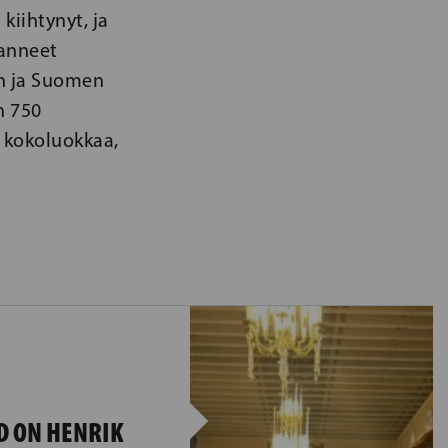
 kiihtynyt, ja
anneet
an ja Suomen
n 750
n kokoluokkaa,
D ON HENRIK