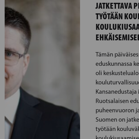
JATKETTAVA P
TYÖTÄÄN KOU
KOULUKIUSA
EHKÄISEMISE
Tämän päiväises
eduskunnassa ke
oli keskustelual
kouluturvallisuu
Kansanedustaja M
Ruotsalaisen e
puheenvuoron ja 
Suomen on jatket
työtään kouluväk
koulukiusaamise