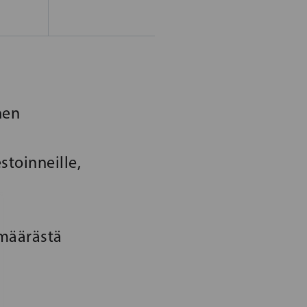
hen
stoinneille,
smäärästä