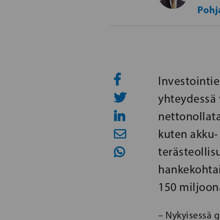
Poh
Investointie
yhteydessä 
nettonollata
kuten akku- 
terästeollis
hankekohtai
150 miljoon
– Nykyisessä g