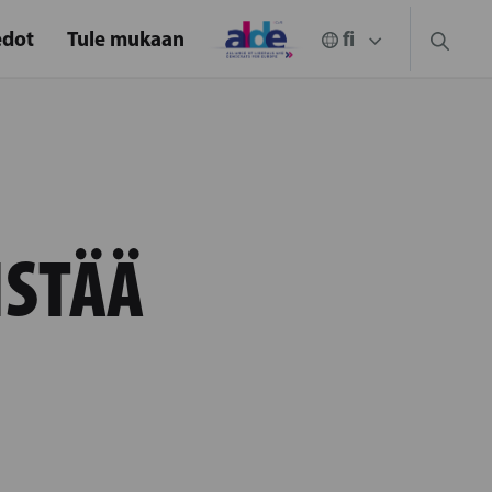
edot
Tule mukaan
ISTÄÄ