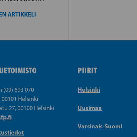
EN ARTIKKELI
UETOIMISTO
PIIRIT
Helsinki
n (09) 693 070
, 00101 Helsinki
Uusimaa
atu 27, 00100 Helsinki
fp.fi
Varsinais-Suomi
tustiedot