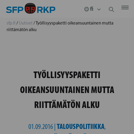
sfp.fi
/
Uutiset
/
Työllisyyspaketti oikeansuuntainen mutta
riittämätön alku
TYÖLLISYYSPAKETTI
OIKEANSUUNTAINEN MUTTA
RIITTÄMÄTÖN ALKU
TALOUSPOLITIIKKA
01.09.2016 |
,