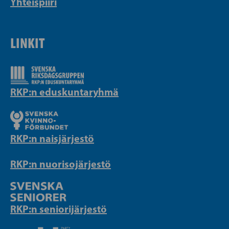
Yhteispiiri
LINKIT
RKP:n eduskuntaryhmä
RKP:n naisjärjestö
RKP:n nuorisojärjestö
RKP:n seniorijärjestö