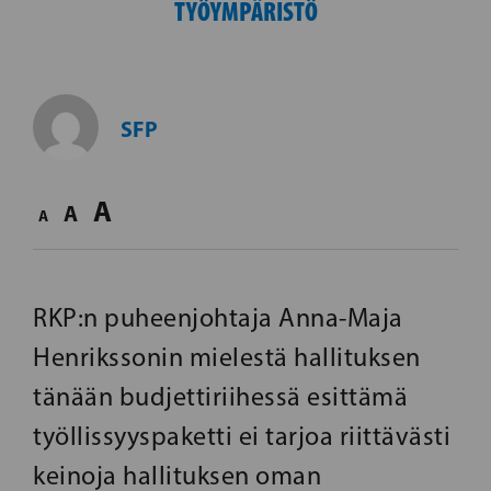
TYÖYMPÄRISTÖ
SFP
A
A
A
RKP:n puheenjohtaja Anna-Maja
Henrikssonin mielestä hallituksen
tänään budjettiriihessä esittämä
työllissyyspaketti ei tarjoa riittävästi
keinoja hallituksen oman