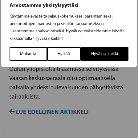
Arvostamme yksityisyyttäsi
31.08.2016
Käytämme evästeitä selauskokemuksesi parantamiseksi,
personoitujen mainosten ja sisällön tarjoamiseksi ja
SOTE-UUDISTUS ON
liikenteemme analysoimiseksi. Hyväksyt evästeidemme käytön
klikkaamalla ”Hyväksy kaikki”.
ELINVOIMAPOLITIIKKAA
Mukauta
Hylkää
Hyväksy kaikki
Suomen itsenäisyyden juhlarahaston Sitran
Oulun yliopistolta tilaamassa selvityksessä
Vaasan keskussairaala olisi optimaalisella
paikalla yhdeksi tulevaisuuden päivystävistä
sairaaloista.
LUE EDELLINEN ARTIKKELI