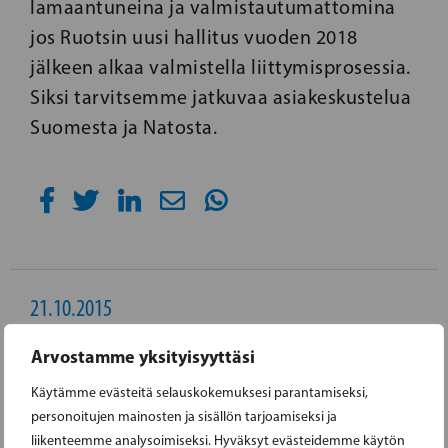
lamaantuneina ja valmistautumattomina
jos Ruotsin uusi hallitus vuoden 2018
jälkeen alkaa valmistella liittymisprosessia.
Siksi tarvitsemme jatkuvaa asiakeskustelua
Suomesta ja Natosta.
21.10.2015
Arvostamme yksityisyyttäsi
BIAUDET: ESITYS
LUKUKAUSIMAKSUISTA ON
Käytämme evästeitä selauskokemuksesi parantamiseksi,
personoitujen mainosten ja sisällön tarjoamiseksi ja
LYHYTNÄKÖISTÄ POLITIIKKAA
liikenteemme analysoimiseksi. Hyväksyt evästeidemme käytön