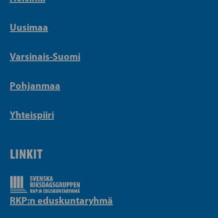
Uusimaa
Varsinais-Suomi
Pohjanmaa
Yhteispiiri
LINKIT
RKP:n eduskuntaryhmä