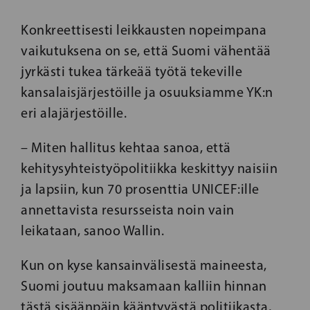
Konkreettisesti leikkausten nopeimpana
vaikutuksena on se, että Suomi vähentää
jyrkästi tukea tärkeää työtä tekeville
kansalaisjärjestöille ja osuuksiamme YK:n
eri alajärjestöille.
– Miten hallitus kehtaa sanoa, että
kehitysyhteistyöpolitiikka keskittyy naisiin
ja lapsiin, kun 70 prosenttia UNICEF:ille
annettavista resursseista noin vain
leikataan, sanoo Wallin.
Kun on kyse kansainvälisestä maineesta,
Suomi joutuu maksamaan kalliin hinnan
tästä sisäänpäin kääntyvästä politiikasta,