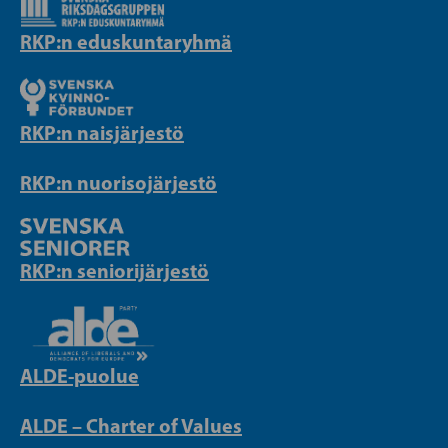
RKP:n eduskuntaryhmä
RKP:n naisjärjestö
RKP:n nuorisojärjestö
RKP:n seniorijärjestö
ALDE-puolue
ALDE – Charter of Values