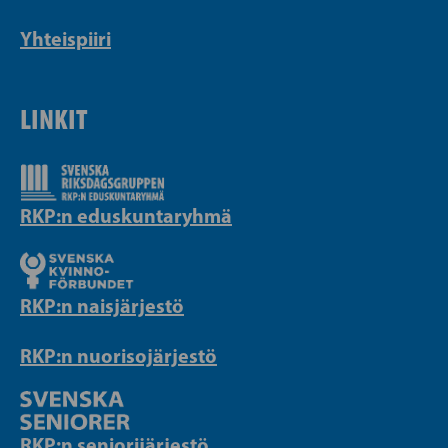
Yhteispiiri
LINKIT
RKP:n eduskuntaryhmä
RKP:n naisjärjestö
RKP:n nuorisojärjestö
RKP:n seniorijärjestö