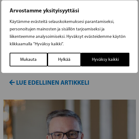
Arvostamme yksityisyyttäsi
Viime hallituskaudella RKP vaati selvityksen
siitä, miten toisen kotimaisen kielen eli ruotsin
Käytämme evästeitä selauskokemuksesi parantamiseksi,
tai suomen pakollisuuden poistaminen
personoitujen mainosten ja sisällön tarjoamiseksi ja
liikenteemme analysoimiseksi. Hyväksyt evästeidemme käytön
ylioppilastutkinnosta on vaikuttanut kielten
klikkaamalla ”Hyväksy kaikki”.
osaamiseen. Selvitys luovutettiin tänään
opetusministeri, RKP:n puheenjohtaja Anna-
Mukauta
Hylkää
Hyväksy kaikki
Maja Henrikssonille.
LUE EDELLINEN ARTIKKELI