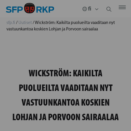
sfp.fi
/
Uutiset
/
Wickström: Kaikilta puolueilta vaaditaan nyt
vastuunkantoa koskien Lohjan ja Porvoon sairaalaa
WICKSTRÖM: KAIKILTA
PUOLUEILTA VAADITAAN NYT
VASTUUNKANTOA KOSKIEN
LOHJAN JA PORVOON SAIRAALAA