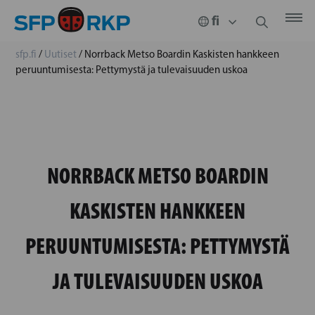
sfp.fi
/
Uutiset
/
Norrback Metso Boardin Kaskisten hankkeen
peruuntumisesta: Pettymystä ja tulevaisuuden uskoa
NORRBACK METSO BOARDIN
KASKISTEN HANKKEEN
PERUUNTUMISESTA: PETTYMYSTÄ
JA TULEVAISUUDEN USKOA