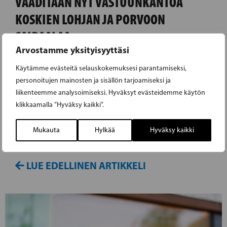
VAADITAAN NYT VASTUUNKANTOA
KOSKIEN LOHJAN JA PORVOON
SAIRAALAA
Arvostamme yksityisyyttäsi
RKP:n kansanedustaja Henrik Wickström
Käytämme evästeitä selauskokemuksesi parantamiseksi,
toivoo, että kaikki HUS:ssa toimivat puolueet
personoitujen mainosten ja sisällön tarjoamiseksi ja
liikenteemme analysoimiseksi. Hyväksyt evästeidemme käytön
miettivät vielä, miten toimivat HUS:n
klikkaamalla ”Hyväksy kaikki”.
palveluverkon suhteen. Wickström sanoo, että
RKP on HUS:ssa tehnyt jatkuvasti työtä
Mukauta
Hylkää
Hyväksy kaikki
paikallisten sairaaloiden puolesta.
LUE EDELLINEN ARTIKKELI