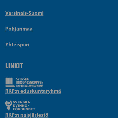
Varsinais-Suomi
Pohjanmaa
Yhteispiiri
LINKIT
RKP:n eduskuntaryhmä
RKP:n naisjärjestö