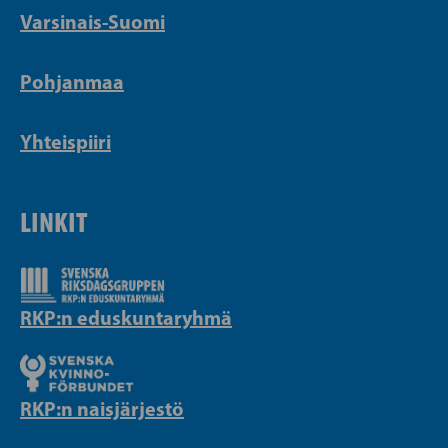
Varsinais-Suomi
Pohjanmaa
Yhteispiiri
LINKIT
RKP:n eduskuntaryhmä
RKP:n naisjärjestö