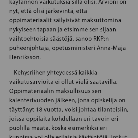
käytännön vaikutuksia sillä olisi. Arvioni on
nyt, että olisi järkevintä, että
oppimateriaalit säilyisivät maksuttomina
nykyiseen tapaan ja etsimme sen sijaan
vaihtoehtoisia säästöjä, sanoo RKP:n
puheenjohtaja, opetusministeri Anna-Maja
Henriksson.
– Kehysriihen yhteydessä kaikkia
vaikutusarvioita ei ollut vielä saatavilla.
Oppimateriaalin maksullisuus sen
kalenterivuoden jälkeen, jona opiskelija on
täyttänyt 18 vuotta, voisi johtaa tilanteisiin,
joissa oppilaita kohdellaan eri tavoin eri
puolilla maata, koska esimerkiksi eri
kunnissa voi olla erilaisia käytäntöjä. Jotkut