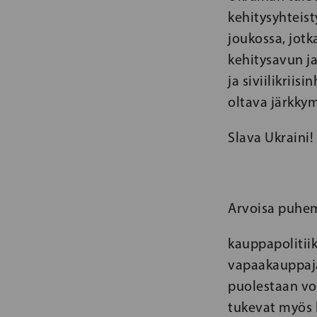
kehitysyhteis
joukossa, jotk
kehitysavun ja
ja siviilikrii
oltava järkky
Slava Ukraini!
Arvoisa puhem
kauppapolitii
vapaakauppajä
puolestaan vo
tukevat myös k