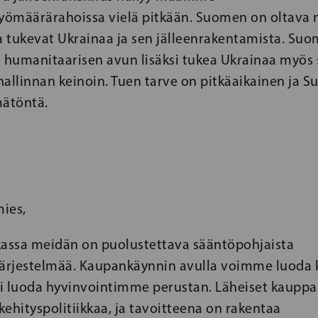
työmäärärahoissa vielä pitkään. Suomen on oltava
a tukevat Ukrainaa ja sen jälleenrakentamista. Suo
 humanitaarisen avun lisäksi tukea Ukrainaa myös so
sinhallinnan keinoin. Tuen tarve on pitkäaikainen ja
mätöntä.
ies,
kassa meidän on puolustettava sääntöpohjaista
rjestelmää. Kaupankäynnin avulla voimme luoda ke
i luoda hyvinvointimme perustan. Läheiset kaupp
ehityspolitiikkaa, ja tavoitteena on rakentaa