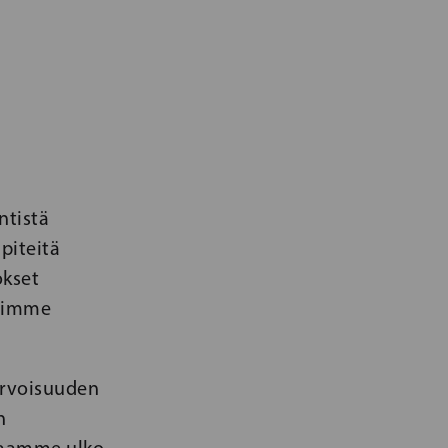
ntistä
piteitä
kset
ihimme
arvoisuuden
n