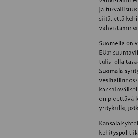
vahvistaminen
ja turvallisuu
siitä, että ke
vahvistaminen,
Suomella on v
EU:n suuntavi
tulisi olla ta
Suomalaisyrity
vesihallinnoss
kansainvälisel
on pidettävä 
yrityksille, jo
Kansalaisyhte
kehityspolitii