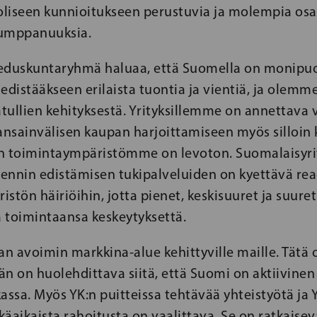
seen kunnioitukseen perustuvia ja molempia osa
kumppanuuksia.
eduskuntaryhmä haluaa, että Suomella on monipuo
edistääkseen erilaista tuontia ja vientiä, ja ole
ullien kehityksestä. Yrityksillemme on annettava v
ansainvälisen kaupan harjoittamiseen myös silloin
n toimintaympäristömme on levoton. Suomalaisyrit
viennin edistämisen tukipalveluiden on kyettävä r
stön häiriöihin, jotta pienet, keskisuuret ja suur
a toimintaansa keskeytyksettä.
 avoimin markkina-alue kehittyville maille. Tätä 
dän on huolehdittava siitä, että Suomi on aktiivinen
assa. Myös YK:n puitteissa tehtävää yhteistyötä ja 
tkäaikaista rahoitusta on vaalittava. Se on ratkaise