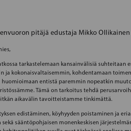
vuoron pitäjä edustaja Mikko Ollikainen
ies,
atkossa tarkastelemaan kansainvälisiä suhteitaan e
n ja kokonaisvaltaisemmin, kohdentamaan toimen
a huomioimaan entistä paremmin nopeatkin muuto
ristössämme. Tämä on tarkoitus tehdä perusarvo
itkän aikavälin tavoitteistamme tinkimättä.
tyksen edistäminen, köyhyyden poistaminen ja eri
sekä sääntöpohjaisen monenkeskisen järjestelmä