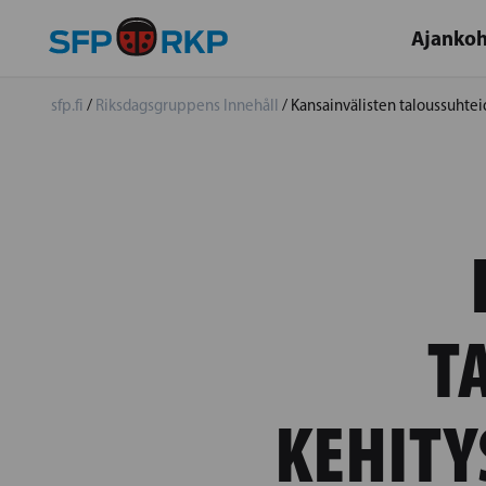
Ajankoh
sfp.fi
/
Riksdagsgruppens Innehåll
/
Kansainvälisten taloussuhtei
T
KEHITY