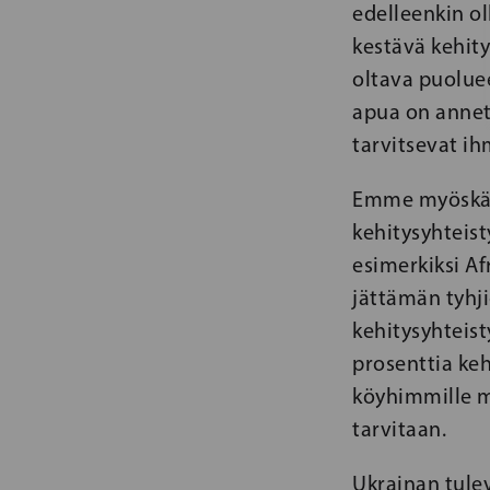
edelleenkin o
kestävä kehit
oltava puoluee
apua on annett
tarvitsevat ih
Emme myöskään
kehitysyhteis
esimerkiksi Af
jättämän tyhji
kehitysyhteist
prosenttia ke
köyhimmille m
tarvitaan.
Ukrainan tul