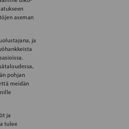
 maamme ulko-
ajatukseen
yttöjen aseman
olustajana, ja
työhankkeista
sasioissa.
tsätaloudessa,
vän pohjan
 että meidän
nille
öt ja
na tulee