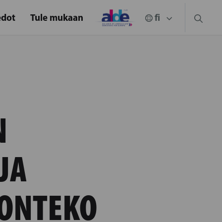
edot
Tule mukaan
N
JA
LONTEKO