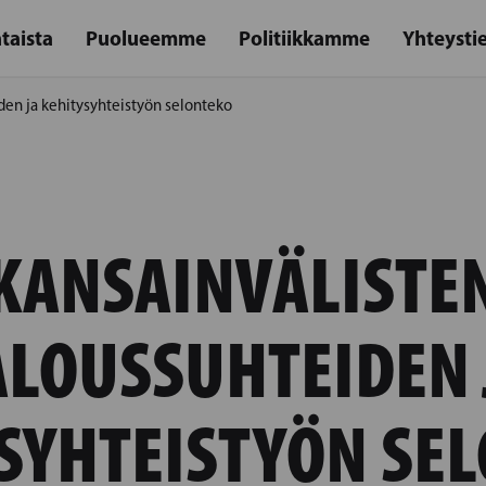
taista
Puolueemme
Politiikkamme
Yhteysti
den ja kehitysyhteistyön selonteko
KANSAINVÄLISTE
ALOUSSUHTEIDEN 
SYHTEISTYÖN SE