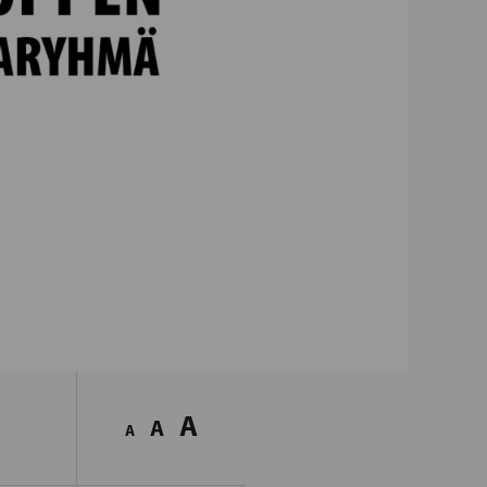
A
A
A