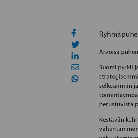
Ryhmäpuheen
Arvoisa puhem
Suomi pyrkii j
strategisemmi
selkeämmin j
toimintaympä
perustuvista p
Kestävän kehi
vähentäminen 