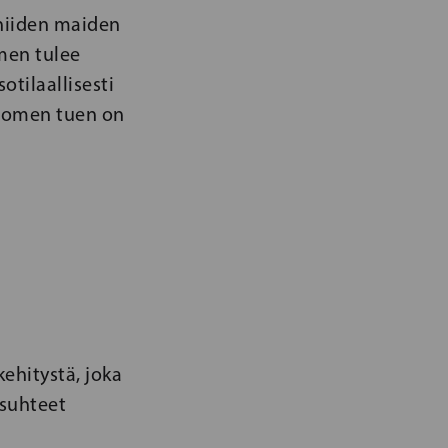
 niiden maiden
men tulee
tilaallisesti
 Suomen tuen on
hitystä, joka
asuhteet