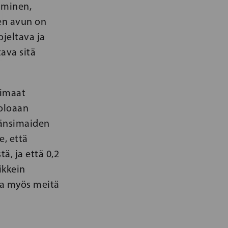
äminen,
en avun on
ojeltava ja
ava sitä
simaat
oloaan
 länsimaiden
e, että
ä, ja että 0,2
ikkein
ja myös meitä