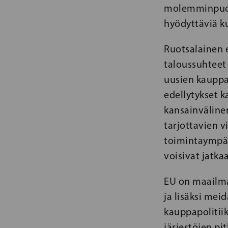
molemminpuoli
hyödyttäviä 
Ruotsalainen 
taloussuhteet 
uusien kauppat
edellytykset k
kansainväline
tarjottavien 
toimintaympäri
voisivat jatka
EU on maailman
ja lisäksi mei
kauppapolitiik
järjestöjen pi