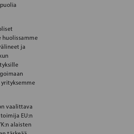
puolia
liset
mme huolissamme
älineet ja
 kun
yksille
eagoimaan
et yrityksemme
on vaalittava
 toimija EU:n
YK:n alaisten
van tärkeää