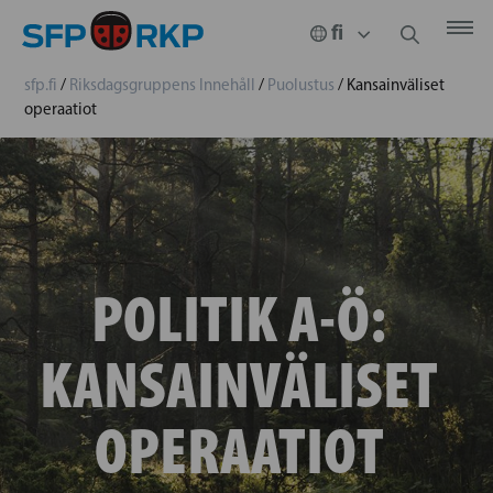
sfp.fi
/
Riksdagsgruppens Innehåll
/
Puolustus
/
Kansainväliset
operaatiot
POLITIK A-Ö:
KANSAINVÄLISET
OPERAATIOT