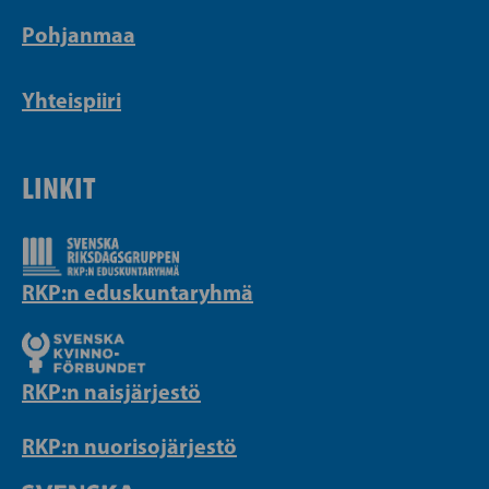
Pohjanmaa
Yhteispiiri
LINKIT
RKP:n eduskuntaryhmä
RKP:n naisjärjestö
RKP:n nuorisojärjestö