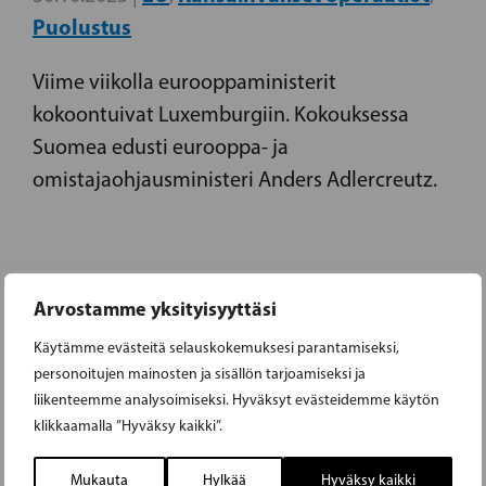
Puolustus
Viime viikolla eurooppaministerit
kokoontuivat Luxemburgiin. Kokouksessa
Suomea edusti eurooppa- ja
omistajaohjausministeri Anders Adlercreutz.
Arvostamme yksityisyyttäsi
ADLERCREUTZ: RAMSTEININ
Käytämme evästeitä selauskokemuksesi parantamiseksi,
KOKOUKSEN ON TEHTÄVÄ
personoitujen mainosten ja sisällön tarjoamiseksi ja
PÄÄTÖKSIÄ UKRAINAN
liikenteemme analysoimiseksi. Hyväksyt evästeidemme käytön
klikkaamalla ”Hyväksy kaikki”.
TEHOKKAAMMALLE
Mukauta
Hylkää
Hyväksy kaikki