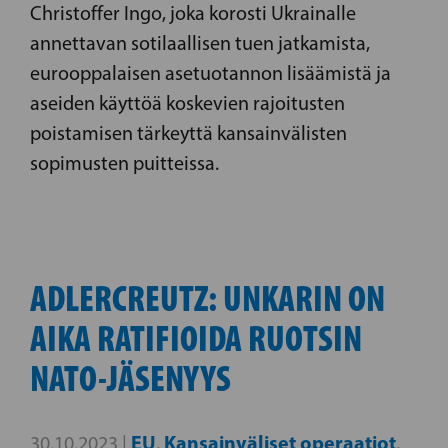
Christoffer Ingo, joka korosti Ukrainalle
annettavan sotilaallisen tuen jatkamista,
eurooppalaisen asetuotannon lisäämistä ja
aseiden käyttöä koskevien rajoitusten
poistamisen tärkeyttä kansainvälisten
sopimusten puitteissa.
ADLERCREUTZ: UNKARIN ON
AIKA RATIFIOIDA RUOTSIN
NATO-JÄSENYYS
EU
Kansainväliset operaatiot
30.10.2023 |
,
,