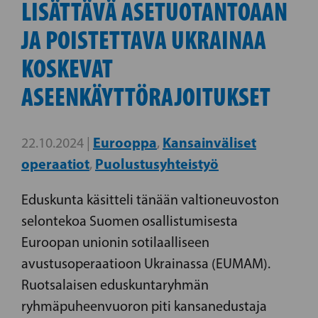
LISÄTTÄVÄ ASETUOTANTOAAN
JA POISTETTAVA UKRAINAA
KOSKEVAT
ASEENKÄYTTÖRAJOITUKSET
Eurooppa
Kansainväliset
22.10.2024 |
,
operaatiot
Puolustusyhteistyö
,
Eduskunta käsitteli tänään valtioneuvoston
selontekoa Suomen osallistumisesta
Euroopan unionin sotilaalliseen
avustusoperaatioon Ukrainassa (EUMAM).
Ruotsalaisen eduskuntaryhmän
ryhmäpuheenvuoron piti kansanedustaja