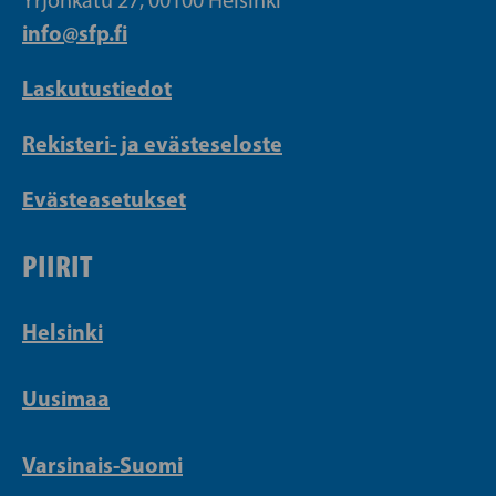
Yrjönkatu 27, 00100 Helsinki
info@sfp.fi
Laskutustiedot
Rekisteri- ja evästeseloste
Evästeasetukset
PIIRIT
Helsinki
Uusimaa
Varsinais-Suomi