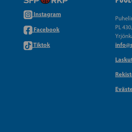
Instagram
Puheli
PL 430
Facebook
Yrjönk
Tiktok
info@s
Lasku
Rekist
Eväst