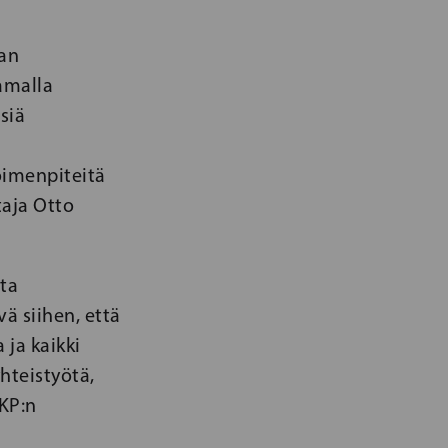
an
amalla
siä
oimenpiteitä
aja Otto
ta
vä siihen, että
ja kaikki
hteistyötä,
RKP:n