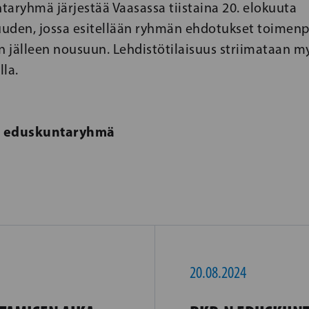
aryhmä järjestää Vaasassa tiistaina 20. elokuuta
uuden, jossa esitellään ryhmän ehdotukset toimenpit
 jälleen nousuun. Lehdistötilaisuus striimataan m
la.
n eduskuntaryhmä
20.08.2024