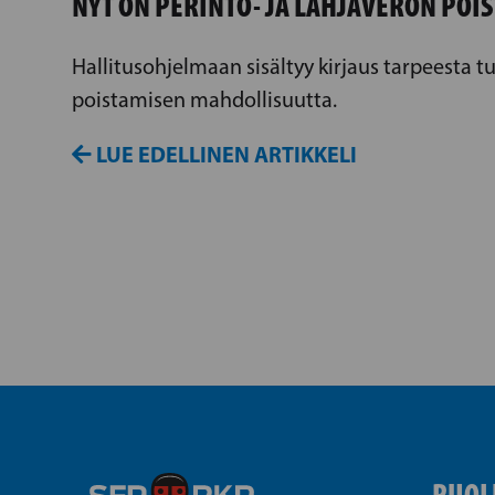
NYT ON PERINTÖ- JA LAHJAVERON POI
Hallitusohjelmaan sisältyy kirjaus tarpeesta t
poistamisen mahdollisuutta.
LUE EDELLINEN ARTIKKELI
PUOL