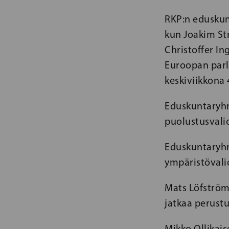
RKP:n eduskun
kun Joakim Str
Christoffer In
Euroopan parla
keskiviikkona
Eduskuntaryhm
puolustusvali
Eduskuntaryhm
ympäristövali
Mats Löfström
jatkaa perustu
Mikko Ollikais