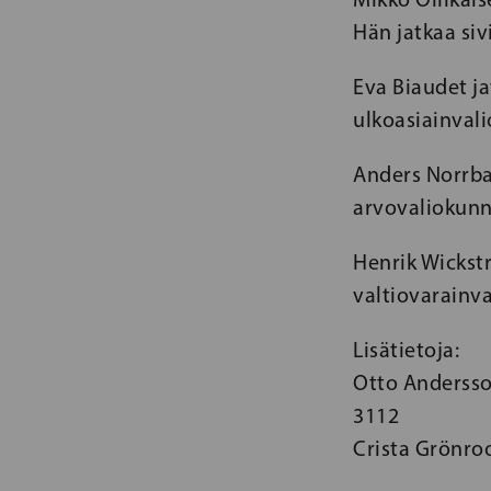
Hän jatkaa siv
Eva Biaudet j
ulkoasiainval
Anders Norrba
arvovaliokunn
Henrik Wickstr
valtiovarainv
Lisätietoja:
Otto Andersso
3112
Crista Grönroo