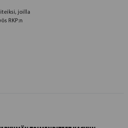
eiksi, joilla
yös RKP:n