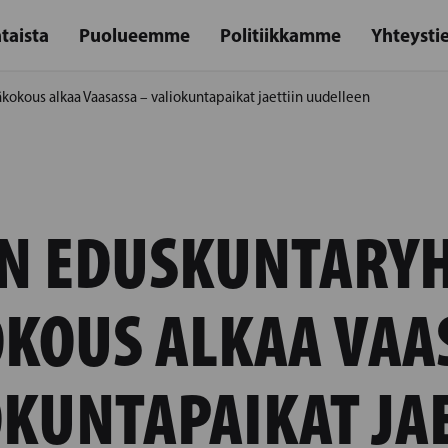
taista
Puolueemme
Politiikkamme
Yhteysti
okous alkaa Vaasassa – valiokuntapaikat jaettiin uudelleen
:N EDUSKUNTARY
KOUS ALKAA VAA
KUNTAPAIKAT JA