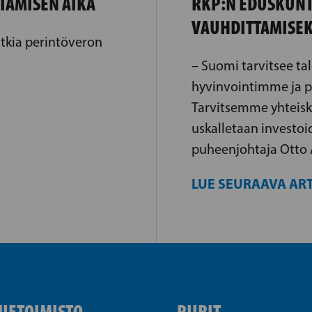
STAMISEN AIKA
RKP:N EDUSKUN
VAUHDITTAMISEK
utkia perintöveron
– Suomi tarvitsee ta
hyvinvointimme ja p
Tarvitsemme yhteisku
uskalletaan investo
puheenjohtaja Otto
LUE SEURAAVA ART
UETOIMISTO
PIIRIT