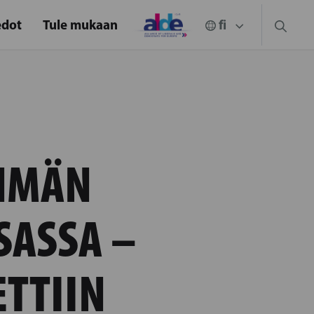
edot
Tule mukaan
HMÄN
SASSA –
ETTIIN