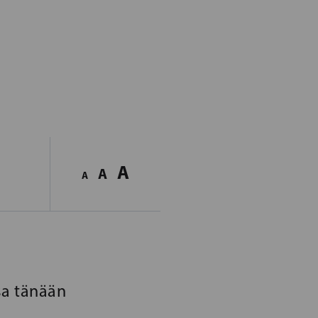
A
A
A
sa tänään