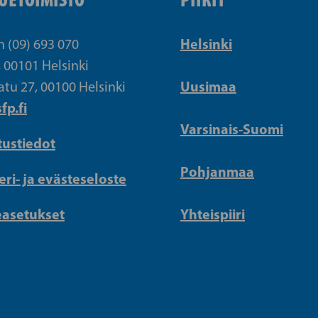
Helsinki
n (09) 693 070
, 00101 Helsinki
Uusimaa
atu 27, 00100 Helsinki
fp.fi
Varsinais-Suomi
tustiedot
Pohjanmaa
eri- ja evästeseloste
easetukset
Yhteispiiri