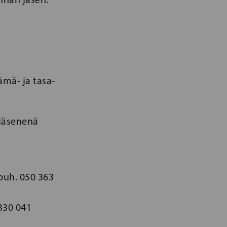
mä- ja tasa-
ajäsenenä
puh. 050 363
 330 041