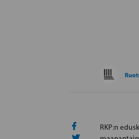
Ruot
RKP:n edus
maanantaina