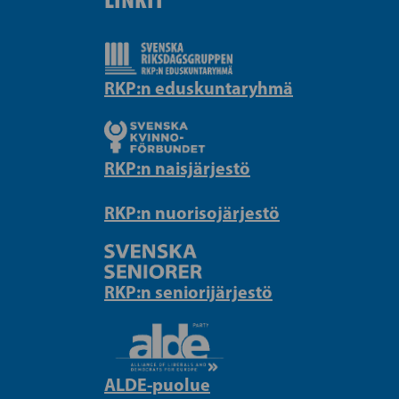
RKP:n eduskuntaryhmä
RKP:n naisjärjestö
RKP:n nuorisojärjestö
RKP:n seniorijärjestö
ALDE-puolue