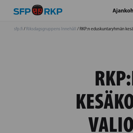
Ajankoh
sfp.fi
/
Riksdagsgruppens Innehåll
/
RKP:n eduskuntaryhmän kesäk
RKP
KESÄKO
VALIO