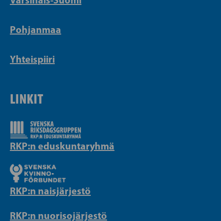
Pohjanmaa
Yhteispiiri
LINKIT
RKP:n eduskuntaryhmä
RKP:n naisjärjestö
RKP:n nuorisojärjestö