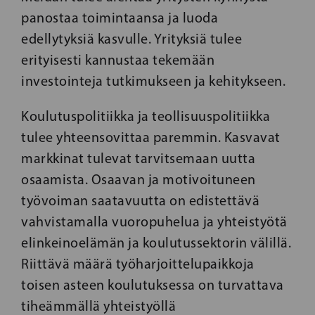
panostaa toimintaansa ja luoda
edellytyksiä kasvulle. Yrityksiä tulee
erityisesti kannustaa tekemään
investointeja tutkimukseen ja kehitykseen.
Koulutuspolitiikka ja teollisuuspolitiikka
tulee yhteensovittaa paremmin. Kasvavat
markkinat tulevat tarvitsemaan uutta
osaamista. Osaavan ja motivoituneen
työvoiman saatavuutta on edistettävä
vahvistamalla vuoropuhelua ja yhteistyötä
elinkeinoelämän ja koulutussektorin välillä.
Riittävä määrä työharjoittelupaikkoja
toisen asteen koulutuksessa on turvattava
tiheämmällä yhteistyöllä