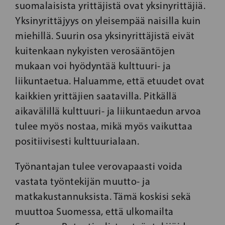
suomalaisista yrittäjistä ovat yksinyrittäjiä.
Yksinyrittäjyys on yleisempää naisilla kuin
miehillä. Suurin osa yksinyrittäjistä eivät
kuitenkaan nykyisten verosääntöjen
mukaan voi hyödyntää kulttuuri- ja
liikuntaetua. Haluamme, että etuudet ovat
kaikkien yrittäjien saatavilla. Pitkällä
aikavälillä kulttuuri- ja liikuntaedun arvoa
tulee myös nostaa, mikä myös vaikuttaa
positiivisesti kulttuurialaan.
Työnantajan tulee verovapaasti voida
vastata työntekijän muutto- ja
matkakustannuksista. Tämä koskisi sekä
muuttoa Suomessa, että ulkomailta