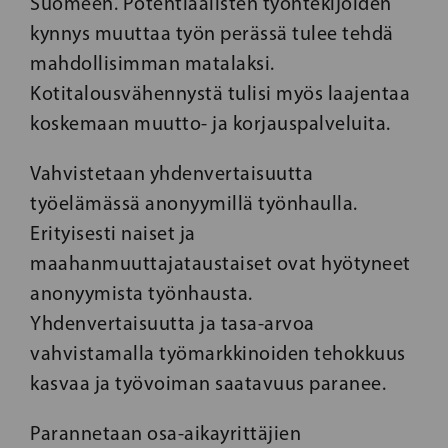
Suomeen. Potentiaalisten työntekijöiden
kynnys muuttaa työn perässä tulee tehdä
mahdollisimman matalaksi.
Kotitalousvähennystä tulisi myös laajentaa
koskemaan muutto- ja korjauspalveluita.
Vahvistetaan yhdenvertaisuutta
työelämässä anonyymillä työnhaulla.
Erityisesti naiset ja
maahanmuuttajataustaiset ovat hyötyneet
anonyymista työnhausta.
Yhdenvertaisuutta ja tasa-arvoa
vahvistamalla työmarkkinoiden tehokkuus
kasvaa ja työvoiman saatavuus paranee.
Parannetaan osa-aikayrittäjien