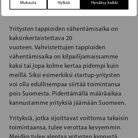
Mukauta
Hylkää
Hyväksy kaikki
Yrityksillämme on oltava paremmat
kasvumahdollisuudet
Yritysten tappioiden vähentämisaika on
kaksinkertaistettava 20
vuoteen. Vahvistettujen tappioiden
vähentämisaika on kilpailijamaissamme
kaksi tai jopa kolme kertaa pidempi kuin
meillä. Siksi esimerkiksi startup-yritysten
voi olla edullisempaa siirtää toimintansa
pois Suomesta. Pidentämällä määräaikaa
kannustamme yrityksiä jäämään Suomeen.
Yrityksiä, jotka sijoittavat voittonsa takaisin
toimintaansa, tulee verottaa kevyemmin.
Meidän tulee alentaa yritysten kynnystä