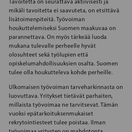
Tavoitetta on seurattava aktiivisesti ja
mikäli tavoitetta ei saavuteta, on etsittävä
lisätoimenpiteitä. Työvoiman
houkuttelemiseksi Suomen maakuvaa on
parannettava. On myös tärkeää luoda
mukana tulevalle perheelle hyvät
olosuhteet sekä työlupien että
opiskelumahdollisuuksien osalta. Suomen
tulee olla houkutteleva kohde perheille.
Ulkomaisen työvoiman tarveharkinnasta on
luovuttava. Yritykset tietävät parhaiten,
millaista työvoimaa ne tarvitsevat. Tämän
vuoksi epätarkoituksenmukaiset
rekrytointiesteet tulee poistaa. Ilman
työvoimaa yritysten on mahdotonta