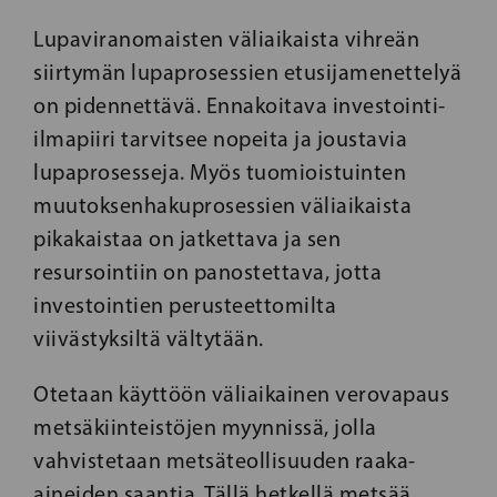
Lupaviranomaisten väliaikaista vihreän
siirtymän lupaprosessien etusijamenettelyä
on pidennettävä. Ennakoitava investointi-
ilmapiiri tarvitsee nopeita ja joustavia
lupaprosesseja. Myös tuomioistuinten
muutoksenhakuprosessien väliaikaista
pikakaistaa on jatkettava ja sen
resursointiin on panostettava, jotta
investointien perusteettomilta
viivästyksiltä vältytään.
Otetaan käyttöön väliaikainen verovapaus
metsäkiinteistöjen myynnissä, jolla
vahvistetaan metsäteollisuuden raaka-
aineiden saantia. Tällä hetkellä metsää