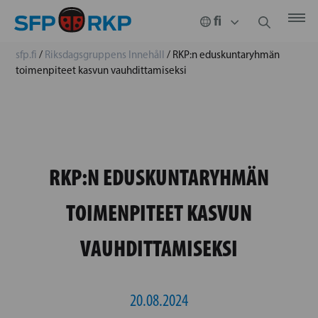
sfp.fi
/
Riksdagsgruppens Innehåll
/
RKP:n eduskuntaryhmän
toimenpiteet kasvun vauhdittamiseksi
RKP:N EDUSKUNTARYHMÄN
TOIMENPITEET KASVUN
VAUHDITTAMISEKSI
20.08.2024