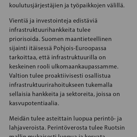
koulutusjärjestäjien ja työpaikkojen välillä.
Vientiä ja investointeja edistäviä
infrastruktuurihankkeita tulee
priorisoida. Suomen maantieteellinen
sijainti itäisessä Pohjois-Euroopassa
tarkoittaa, että infrastruktuurilla on
keskeinen rooli ulkomaankaupassamme.
Valtion tulee proaktiivisesti osallistua
infrastruktuurirahoitukseen tukemalla
sellaisia hankkeita ja sektoreita, joissa on
kasvupotentiaalia.
Meidän tulee asteittain luopua perintö- ja
lahjaveroista. Perintöverosta tulee Ruotsin
mallin mukaisesti luopua ja korvata