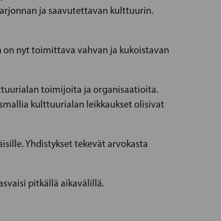
tarjonnan ja saavutettavan kulttuurin.
n on nyt toimittava vahvan ja kukoistavan
uurialan toimijoita ja organisaatioita.
allia kulttuurialan leikkaukset olisivat
sille. Yhdistykset tekevät arvokasta
vaisi pitkällä aikavälillä.