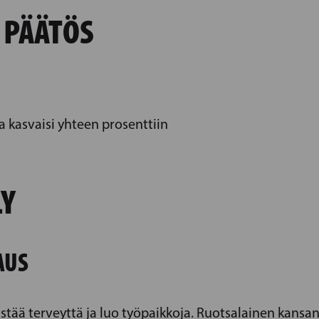
 PÄÄTÖS
a kasvaisi yhteen prosenttiin
LY
AUS
stää terveyttä ja luo työpaikkoja. Ruotsalainen kansa