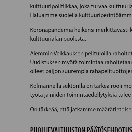
kulttuuripolitiikkaa, joka turvaa kulttuu
Haluamme suojella kulttuuriperintöämm
Koronapandemia heikensi merkittävästi ko
kulttuurialan puolesta.
Aiemmin Veikkauksen pelituloilla rahoitet
Uudistuksen myötä toimintaa rahoitetaan j
olleet paljon suurempia rahapelituottoj
Kolmannella sektorilla on tärkeä rooli mo
työtä ja niiden toimintaedellytyksiä tulee
On tärkeää, että jatkamme määrätietoisesti 
PUOLUEVALTUUSTON PÄÄTÖSEHDOTU