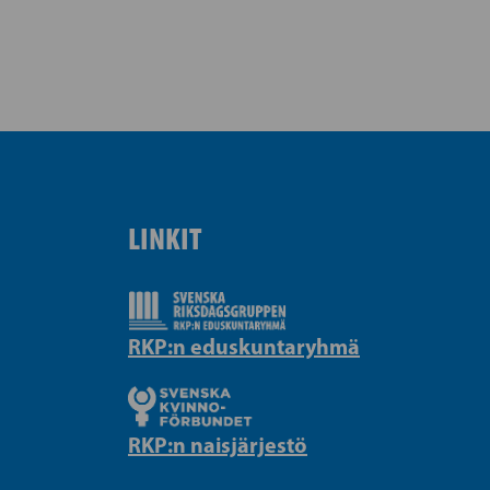
LINKIT
RKP:n eduskuntaryhmä
RKP:n naisjärjestö