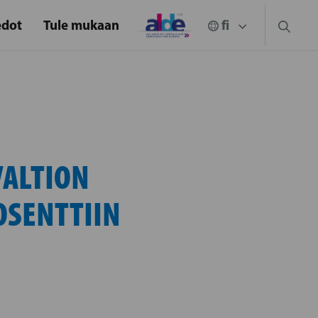
edot
Tule mukaan
VALTION
OSENTTIIN