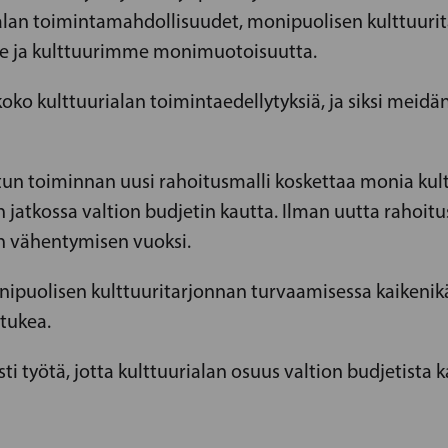
rialan toimintamahdollisuudet, monipuolisen kulttuuri
e ja kulttuurimme monimuotoisuutta.
ko kulttuurialan toimintaedellytyksiä, ja siksi meidä
un toiminnan uusi rahoitusmalli koskettaa monia kultt
atkossa valtion budjetin kautta. Ilman uutta rahoitusm
en vähentymisen vuoksi.
nipuolisen kulttuuritarjonnan turvaamisessa kaikenikäi
 tukea.
työtä, jotta kulttuurialan osuus valtion budjetista kas
S