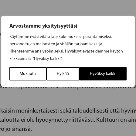
Arvostamme yksityisyyttäsi
 kasvaisi pitkällä aikavälillä yhteen prosenttiin
Käytämme evästeitä selauskokemuksesi parantamiseksi,
personoitujen mainosten ja sisällön tarjoamiseksi ja
liikenteemme analysoimiseksi. Hyväksyt evästeidemme käytön
klikkaamalla ”Hyväksy kaikki”.
Mukauta
Hylkää
Hyväksy kaikki
vähenee, joudumme tekemään päätöksiä siitä, miten ku
aisin moninkertaisesti sekä taloudellisesti että hyvinv
aloutta ei ole hyödynnetty riittävästi. Kulttuuri on ain
vo jo sinänsä.