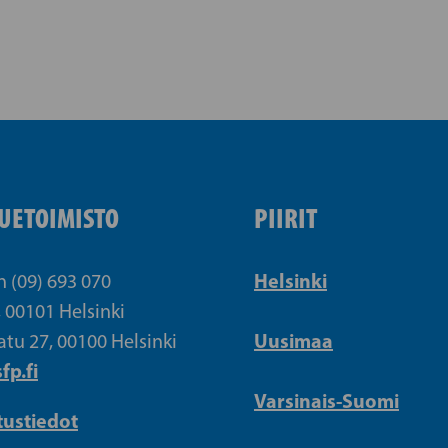
UETOIMISTO
PIIRIT
Helsinki
n (09) 693 070
, 00101 Helsinki
Uusimaa
atu 27, 00100 Helsinki
fp.fi
Varsinais-Suomi
tustiedot