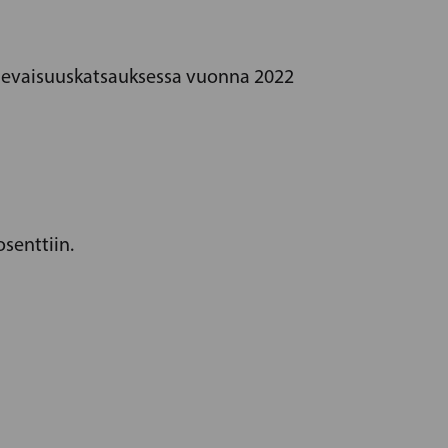
tulevaisuuskatsauksessa vuonna 2022
osenttiin.