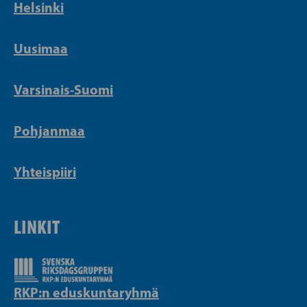
Helsinki
Uusimaa
Varsinais-Suomi
Pohjanmaa
Yhteispiiri
LINKIT
RKP:n eduskuntaryhmä