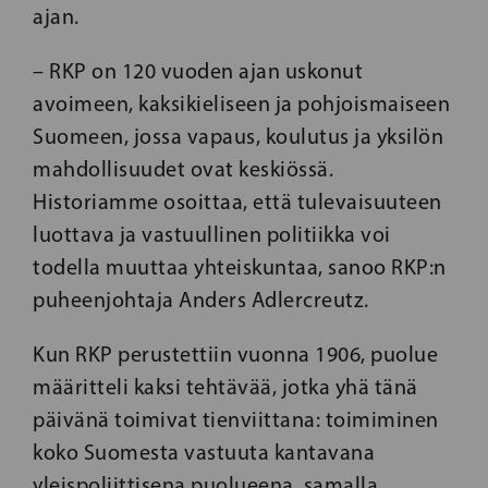
ajan.
– RKP on 120 vuoden ajan uskonut
avoimeen, kaksikieliseen ja pohjoismaiseen
Suomeen, jossa vapaus, koulutus ja yksilön
mahdollisuudet ovat keskiössä.
Historiamme osoittaa, että tulevaisuuteen
luottava ja vastuullinen politiikka voi
todella muuttaa yhteiskuntaa, sanoo RKP:n
puheenjohtaja Anders Adlercreutz.
Kun RKP perustettiin vuonna 1906, puolue
määritteli kaksi tehtävää, jotka yhä tänä
päivänä toimivat tienviittana: toimiminen
koko Suomesta vastuuta kantavana
yleispoliittisena puolueena, samalla