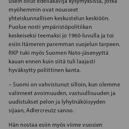
usein ollut edelläkävijä kysymyksissä, jotka
myöhemmin ovat nousseet
yhteiskunnallisen keskustelun keskiöön.
Puolue nosti ympäristöpolitiikan
keskeiseksi teemaksi jo 1960-luvulla ja toi
esiin Itämeren paremman suojelun tarpeen.
RKP tuki myös Suomen Nato-jäsenyyttä
kauan ennen kuin siitä tuli laajasti
hyväksytty poliittinen kanta.
– Suomi on vahvistunut silloin, kun olemme
valinneet avoimuuden, vastuullisuuden ja
uudistukset pelon ja lyhytnäköisyyden
sijaan, Adlercreutz sanoo.
Hän nostaa esiin myös viime vuosien