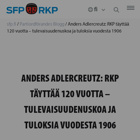
sfp.fi
/
Partiordförandes Blogg
/
Anders Adlercreutz: RKP täyttää
120 vuotta – tulevaisuudenuskoa ja tuloksia vuodesta 1906
ANDERS ADLERCREUTZ: RKP
TÄYTTÄÄ 120 VUOTTA –
TULEVAISUUDENUSKOA JA
TULOKSIA VUODESTA 1906