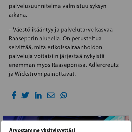
palvelusuunnitelma valmistuu syksyn
aikana.
– Väestö ikääntyy ja palvelutarve kasvaa
Raaseporin alueella. On perusteltua
selvittää, mitä erikoissairaanhoidon
palveluja voitaisiin järjestää nykyistä
enemmän myös Raaseporissa, Adlercreutz
ja Wickström painottavat.
Arvostamme yksityisyyttäsi