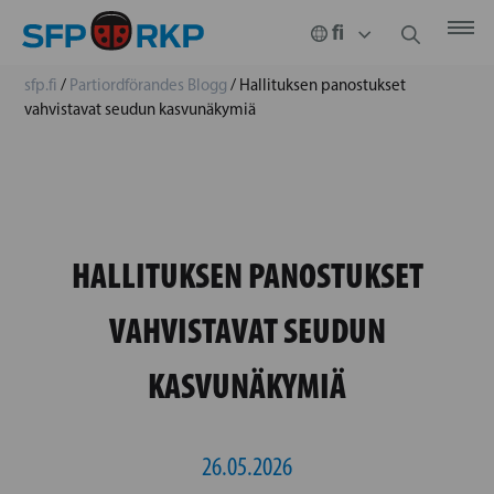
sfp.fi
/
Partiordförandes Blogg
/
Hallituksen panostukset
vahvistavat seudun kasvunäkymiä
HALLITUKSEN PANOSTUKSET
VAHVISTAVAT SEUDUN
KASVUNÄKYMIÄ
26.05.2026