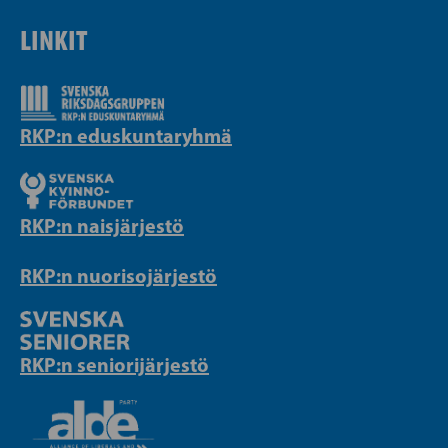
LINKIT
RKP:n eduskuntaryhmä
RKP:n naisjärjestö
RKP:n nuorisojärjestö
RKP:n seniorijärjestö