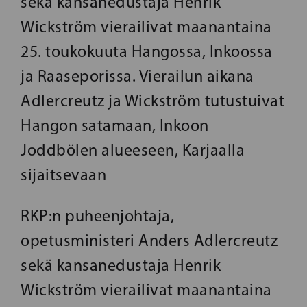
sekä kansanedustaja Henrik
Wickström vierailivat maanantaina
25. toukokuuta Hangossa, Inkoossa
ja Raaseporissa. Vierailun aikana
Adlercreutz ja Wickström tutustuivat
Hangon satamaan, Inkoon
Joddbölen alueeseen, Karjaalla
sijaitsevaan
RKP:n puheenjohtaja,
opetusministeri Anders Adlercreutz
sekä kansanedustaja Henrik
Wickström vierailivat maanantaina