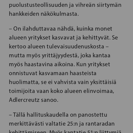
puolustusteollisuuden ja vihreän siirtymän
hankkeiden näkökulmasta.
– On ilahduttavaa nähdä, kuinka monet
alueen yritykset kasvavat ja kehittyvät. Se
kertoo alueen tulevaisuudenuskosta –
mutta myös yrittäjyydestä, joka kantaa
myös haastavina aikoina. Kun yritykset
onnistuvat kasvamaan haasteista
huolimatta, se ei vahvista vain yksittäisiä
toimijoita vaan koko alueen elinvoimaa,
Adlercreutz sanoo.
– Tällä hallituskaudella on panostettu
merkittävästi valtatie 25:n ja rantaradan
kehittämiseen. Myös kantatie 51:n liittymiä