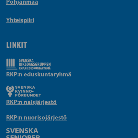
Pohjanmaa
Yhteispiiri
LINKIT
RKP:n eduskuntaryhmä
RKP:n naisjärjestö
RKP:n nuorisojärjestö