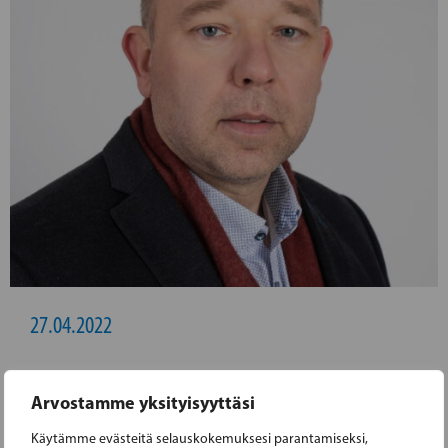
27.04.2022
NIKLAS GUSEFF TOIVOTTAA
Arvostamme yksityisyyttäsi
HYVINVOINTIALUEEN UUDEN JOHTAJAN
Käytämme evästeitä selauskokemuksesi parantamiseksi,