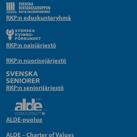
RKP:n eduskuntaryhmä
RKP:n naisjärjestö
RKP:n nuorisojärjestö
RKP:n seniorijärjestö
ALDE-puolue
ALDE – Charter of Values