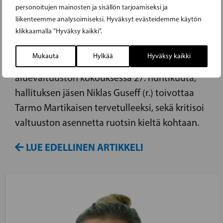
TERVETULLEEKSI – KRITISOI
personoitujen mainosten ja sisällön tarjoamiseksi ja
KUITENKIN VALTUUSTON ASENNETTA
liikenteemme analysoimiseksi. Hyväksyt evästeidemme käytön
RUOTSIN KIELTÄ KOHTAAN
klikkaamalla ”Hyväksy kaikki”.
Mukauta
Hylkää
Hyväksy kaikki
Pidetyssä puheessaan Varsinais-Suomen
aluevaltuuston kokouksessa 27. huhtikuuta,
hallituksen jäsen Niklas Guseff (r.) toivottaa
Tarmo Martikaisen tervetulleeksi, sekä kritisoi
valtuuston asennetta ruotsin kieltä kohtaan.
LUE EDELLINEN ARTIKKELI