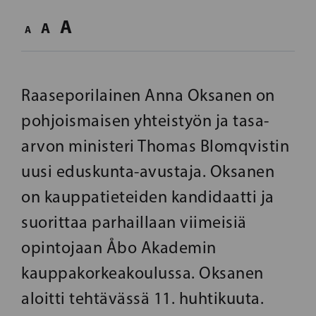
A
A
A
Raaseporilainen Anna Oksanen on
pohjoismaisen yhteistyön ja tasa-
arvon ministeri Thomas Blomqvistin
uusi eduskunta-avustaja. Oksanen
on kauppatieteiden kandidaatti ja
suorittaa parhaillaan viimeisiä
opintojaan Åbo Akademin
kauppakorkeakoulussa. Oksanen
aloitti tehtävässä 11. huhtikuuta.