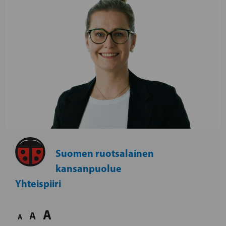
Suomen ruotsalainen
kansanpuolue
Yhteispiiri
A
A
A