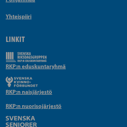
Yhteispiiri
LINKIT
RKP:n eduskuntaryhmä
RKP:n naisjärjestö
RKP:n nuorisojärjestö