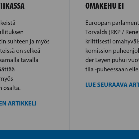
IIKASSA
OMAKEHU EI
lkeistä
Euroopan parlamenti
llituksen
Torvalds (RKP / Ren
tin suhteen ja myös
kriittisesti omahyväis
eissä on selkeä
komission puheenjoh
 samalla tavalla
der Leyen puhui vuo
äättää
tila -puheessaan eile
 myös
LUE SEURAAVA ART
n osalta.
EN ARTIKKELI