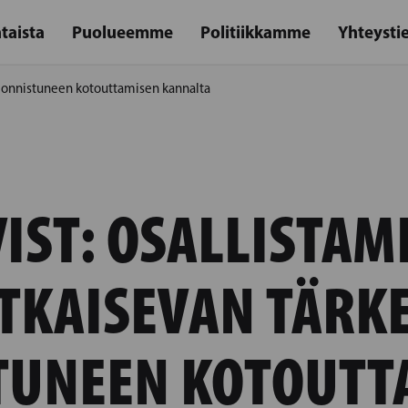
taista
Puolueemme
Politiikkamme
Yhteysti
ä onnistuneen kotouttamisen kannalta
IST: OSALLISTAM
TKAISEVAN TÄRK
TUNEEN KOTOUTT