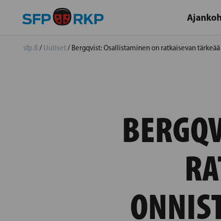
Ajankoh
sfp.fi
/
Uutiset
/
Bergqvist: Osallistaminen on ratkaisevan tärkeä
BERGQV
RA
ONNIS