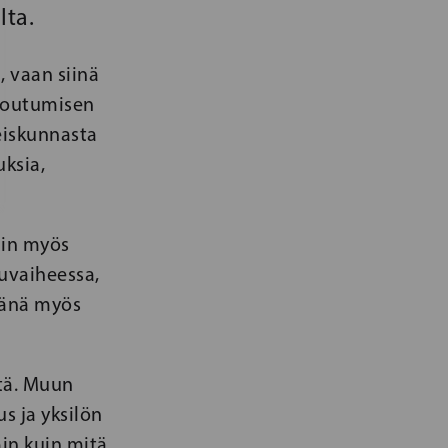
lta.
, vaan siinä
otoutumisen
teiskunnasta
uksia,
uin myös
uvaiheessa,
vänä myös
itä. Muun
s ja yksilön
in kuin mitä