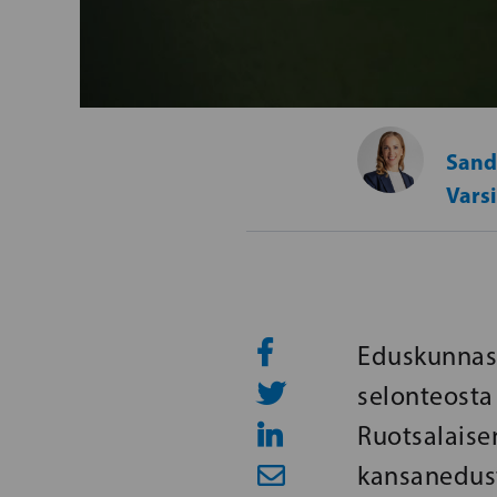
Sand
Vars
Eduskunnass
selonteosta
Ruotsalais
kansanedust