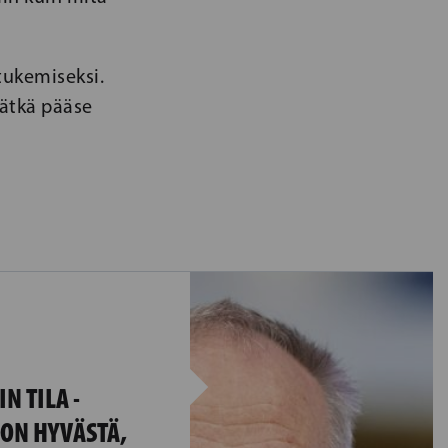
tukemiseksi.
vätkä pääse
N TILA -
 ON HYVÄSTÄ,