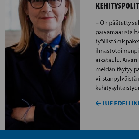
KEHITYSPOLIT
– On päätetty se
päivämääristä ha
työllistämispake
ilmastotoimenpit
aikataulu. Aivan
meidän täytyy p
virstanpylväistä
kehitysyhteistyö
LUE EDELLIN