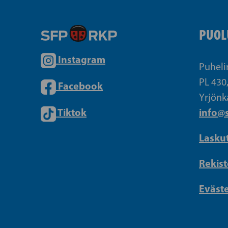
PUOL
Instagram
Puheli
PL 430
Facebook
Yrjönk
Tiktok
info@s
Lasku
Rekist
Eväst