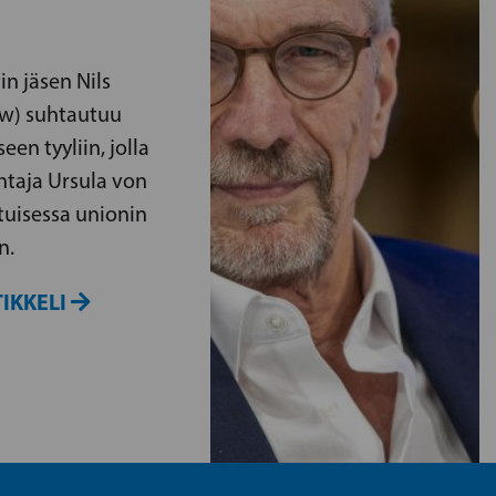
n jäsen Nils
ew) suhtautuu
een tyyliin, jolla
taja Ursula von
tuisessa unionin
n.
IKKELI