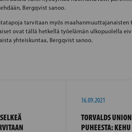
 tehdään, Bergqvist sanoo.
ntatapoja tarvitaan myös maahanmuuttajanaisten 
iset ovat tällä hetkellä työelämän ulkopuolella ei
ista yhteiskuntaa, Bergqvist sanoo.
16.09.2021
 SELKEÄ
TORVALDS UNIONI
RVITAAN
PUHEESTA: KEHU