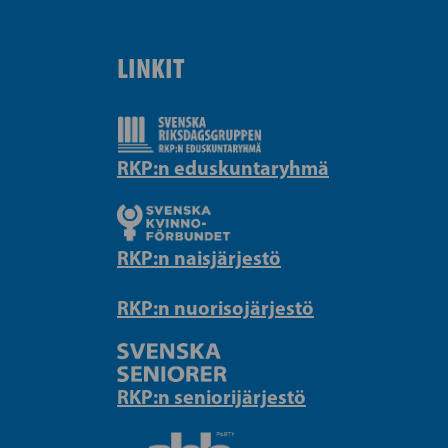
LINKIT
RKP:n eduskuntaryhmä
RKP:n naisjärjestö
RKP:n nuorisojärjestö
RKP:n seniorijärjestö