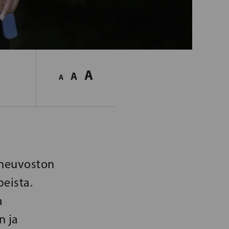
A
A
A
oneuvoston
eista.
a
n ja