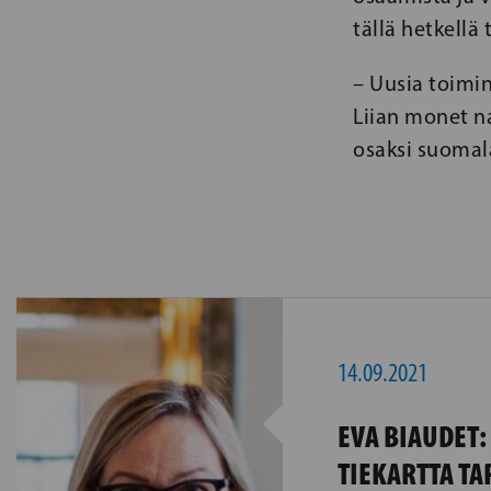
tällä hetkellä
– Uusia toimi
Liian monet na
osaksi suomala
14.09.2021
EVA BIAUDET:
TIEKARTTA TA