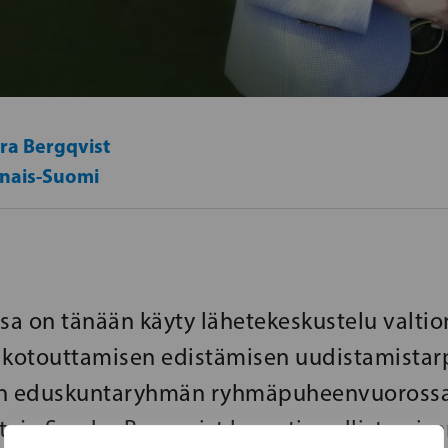
ra Bergqvist
inais-Suomi
a on tänään käyty lähetekeskustelu valti
 kotouttamisen edistämisen uudistamistarp
en eduskuntaryhmän ryhmäpuheenvuoross
aja Sandra Bergqvist korosti osallistamise