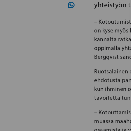
yhteistyön 
– Kotoutumista
on kyse myös 
kannalta ratka
oppimalla yhtä
Bergqvist san
Ruotsalainen 
ehdotusta pan
kun ihminen 
tavoitetta tun
– Kotouttamis
muassa maahan
osaamista ja 