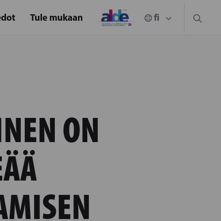
edot
Tule mukaan
INEN ON
EÄÄ
AMISEN