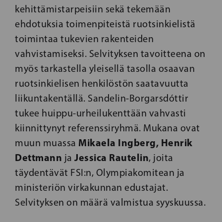
kehittämistarpeisiin sekä tekemään
ehdotuksia toimenpiteistä ruotsinkielistä
toimintaa tukevien rakenteiden
vahvistamiseksi. Selvityksen tavoitteena on
myös tarkastella yleisellä tasolla osaavan
ruotsinkielisen henkilöstön saatavuutta
liikuntakentällä. Sandelin-Borgarsdóttir
tukee huippu-urheilukenttään vahvasti
kiinnittynyt referenssiryhmä. Mukana ovat
Mikaela Ingberg, Henrik
muun muassa
Dettmann
Jessica Rautelin
ja
, joita
täydentävät FSI:n, Olympiakomitean ja
ministeriön virkakunnan edustajat.
Selvityksen on määrä valmistua syyskuussa.