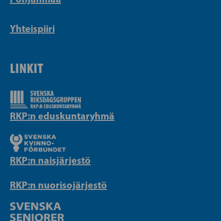
Yhteispiiri
LINKIT
RKP:n eduskuntaryhmä
RKP:n naisjärjestö
RKP:n nuorisojärjestö