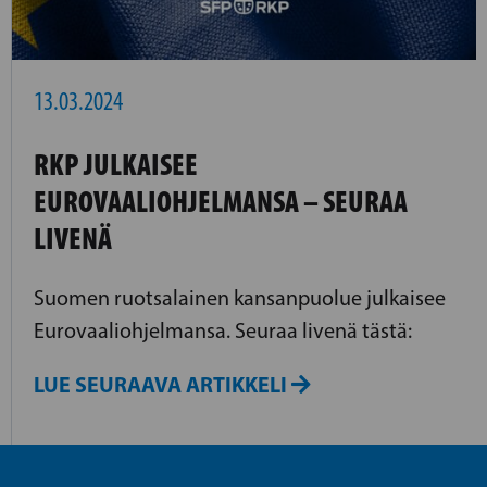
13.03.2024
RKP JULKAISEE
EUROVAALIOHJELMANSA – SEURAA
LIVENÄ
Suomen ruotsalainen kansanpuolue julkaisee
Eurovaaliohjelmansa. Seuraa livenä tästä:
LUE SEURAAVA ARTIKKELI