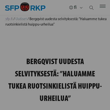
sfp.fi
/
Uutiset
/
Bergqvist uudesta selvityksestä: ”Haluamme tukea
ruotsinkielistä huippu-urheilua”
BERGQVIST UUDESTA
SELVITYKSESTÄ: ”HALUAMME
TUKEA RUOTSINKIELISTÄ HUIPPU-
URHEILUA”