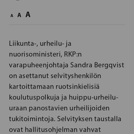
A
A
A
Liikunta-, urheilu- ja
nuorisoministeri, RKP:n
varapuheenjohtaja Sandra Bergqvist
on asettanut selvityshenkilön
kartoittamaan ruotsinkielisiä
koulutuspolkuja ja huippu-urheilu-
uraan panostavien urheilijoiden
tukitoimintoja. Selvityksen taustalla
ovat hallitusohjelman vahvat