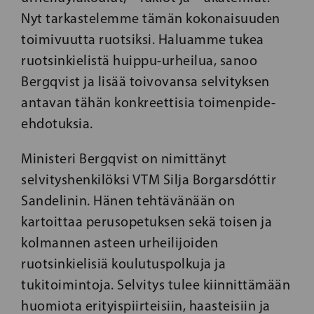
Nyt tarkastelemme tämän kokonaisuuden
toimivuutta ruotsiksi. Haluamme tukea
ruotsinkielistä huippu-urheilua, sanoo
Bergqvist ja lisää toivovansa selvityksen
antavan tähän konkreettisia toimenpide-
ehdotuksia.
Ministeri Bergqvist on nimittänyt
selvityshenkilöksi VTM Silja Borgarsdóttir
Sandelinin. Hänen tehtävänään on
kartoittaa perusopetuksen sekä toisen ja
kolmannen asteen urheilijoiden
ruotsinkielisiä koulutuspolkuja ja
tukitoimintoja. Selvitys tulee kiinnittämään
huomiota erityispiirteisiin, haasteisiin ja