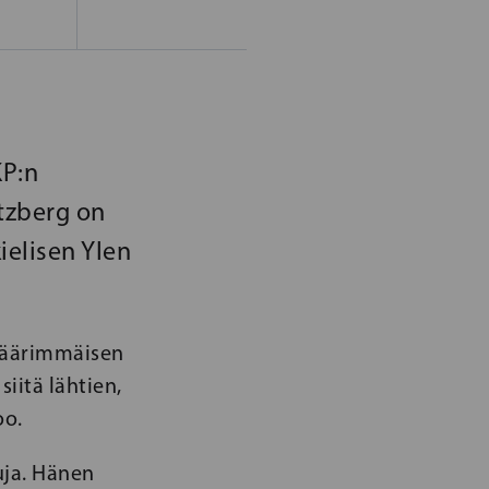
KP:n
tzberg on
kielisen Ylen
 äärimmäisen
iitä lähtien,
oo.
uja. Hänen