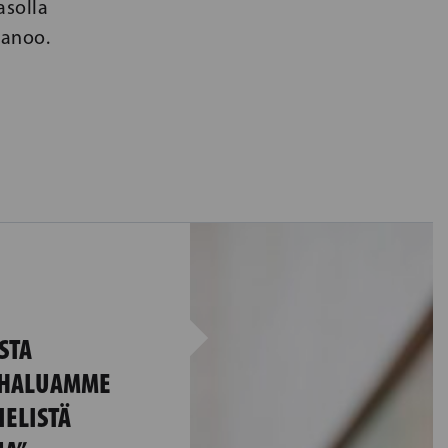
asolla
sanoo.
STA
 ”HALUAMME
IELISTÄ