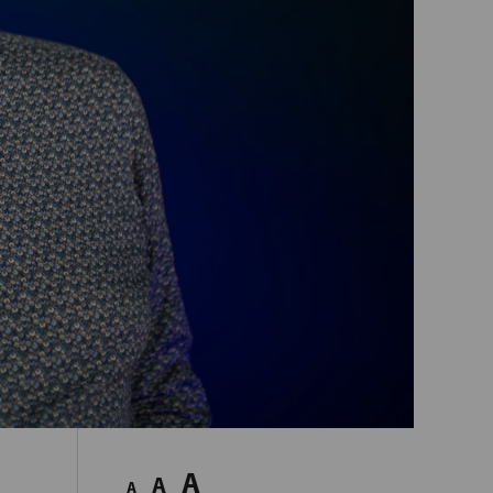
A
A
A