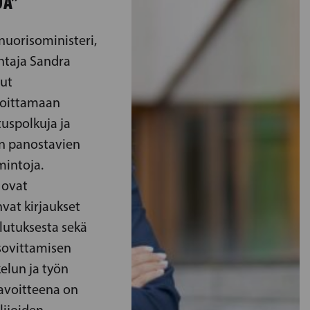
UA”
 nuorisoministeri,
htaja Sandra
nut
rtoittamaan
tuspolkuja ja
n panostavien
mintoja.
 ovat
vat kirjaukset
ulutuksesta sekä
sovittamisen
elun ja työn
tavoitteena on