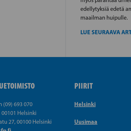
myös parantaa urhei
edellytyksiä edetä 
maailman huipulle.
LUE SEURAAVA ART
UETOIMISTO
PIIRIT
Helsinki
n (09) 693 070
, 00101 Helsinki
Uusimaa
atu 27, 00100 Helsinki
fp.fi