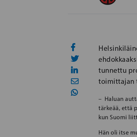
Helsinkiläi
ehdokkaaksi
tunnettu pro
toimittajan
– Haluan autt
tärkeää, että 
kun Suomi liitt
Hän oli itse 