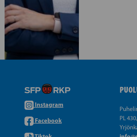
PUOL
Instagram
Puheli
PL 430
Facebook
Yrjönk
Tiktok
info@s