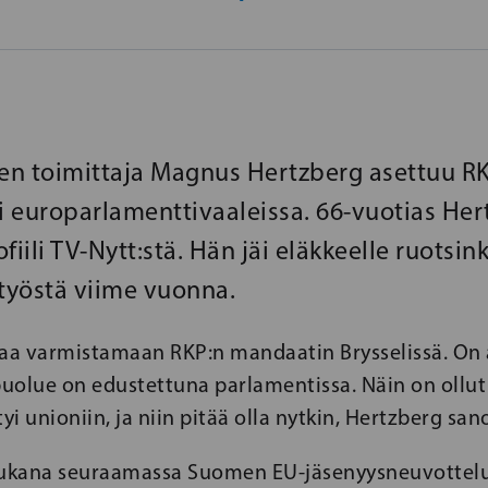
nen toimittaja Magnus Hertzberg asettuu R
 europarlamenttivaaleissa. 66-vuotias Her
fiili TV-Nytt:stä. Hän jäi eläkkeelle ruotsin
 työstä viime vuonna.
aa varmistamaan RKP:n mandaatin Brysselissä. On
puolue on edustettuna parlamentissa. Näin on ollut s
yi unioniin, ja niin pitää olla nytkin, Hertzberg san
mukana seuraamassa Suomen EU-jäsenyysneuvottel