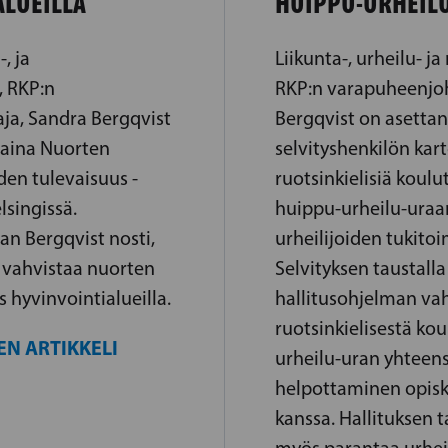
ALUEILLA
HUIPPU-URHEIL
-, ja
Liikunta-, urheilu- ja
, RKP:n
RKP:n varapuheenjo
ja, Sandra Bergqvist
Bergqvist on asetta
ntaina Nuorten
selvityshenkilön ka
den tulevaisuus -
ruotsinkielisiä koulu
singissä.
huippu-urheilu-uraa
n Bergqvist nosti,
urheilijoiden tukitoi
 vahvistaa nuorten
Selvityksen taustalla
 hyvinvointialueilla.
hallitusohjelman vah
ruotsinkielisestä ko
EN ARTIKKELI
urheilu-uran yhteen
helpottaminen opisk
kanssa. Hallituksen 