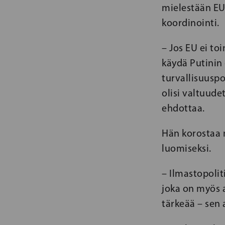
mielestään EU:
koordinointi.
– Jos EU ei to
käydä Putinin 
turvallisuuspol
olisi valtuude
ehdottaa.
Hän korostaa 
luomiseksi.
– Ilmastopolit
joka on myös 
tärkeää – sen 