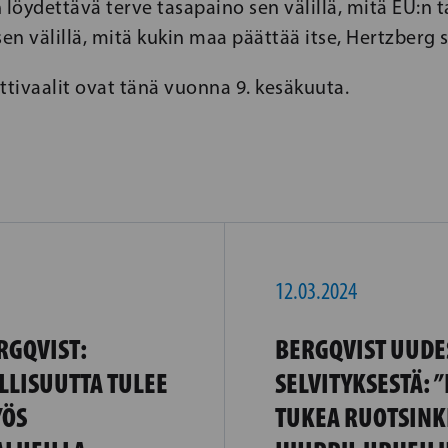
 löydettävä terve tasapaino sen välillä, mitä EU:n t
sen välillä, mitä kukin maa päättää itse, Hertzberg 
tivaalit ovat tänä vuonna 9. kesäkuuta.
12.03.2024
RGQVIST:
BERGQVIST UUDE
LLISUUTTA TULEE
SELVITYKSESTÄ:
YÖS
TUKEA RUOTSINK