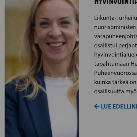
HYVINVOINTI
Liikunta-, urheilu
nuorisoministeri
varapuheenjohta
osallistui perja
hyvinvointialuei
tapahtumaan Hel
Puheenvuorossaa
kuinka tärkeä on
osallisuutta myös
LUE EDELLIN