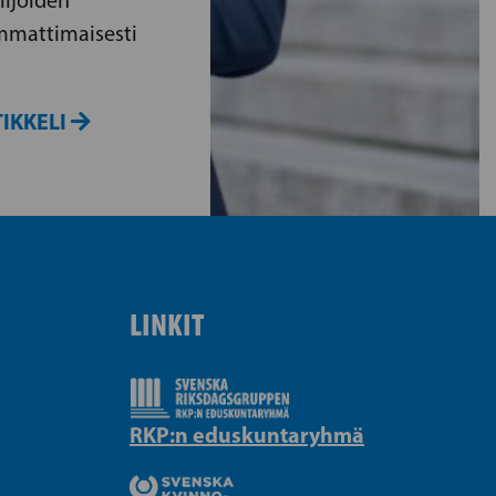
lijoiden
ammattimaisesti
IKKELI
LINKIT
RKP:n eduskuntaryhmä