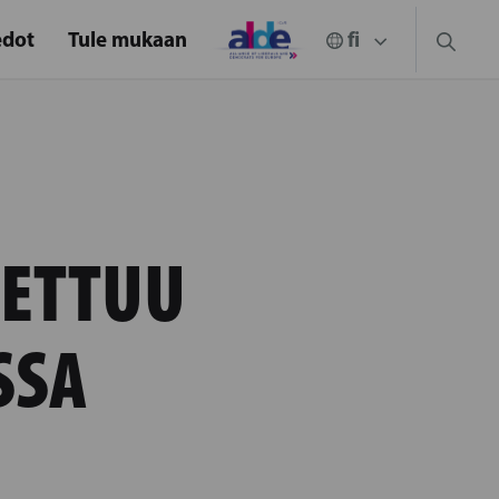
edot
Tule mukaan
SETTUU
SSA