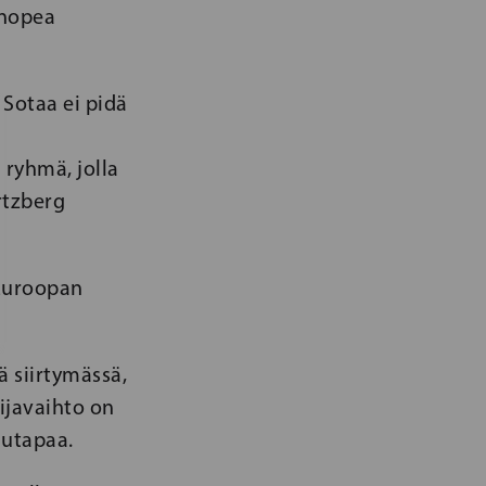
 nopea
 Sotaa ei pidä
a ryhmä, jolla
rtzberg
 Euroopan
ä siirtymässä,
ijavaihto on
lutapaa.