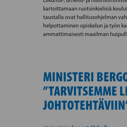
kartoittamaan ruotsinkielisiä koulu
taustalla ovat hallitusohjelman vah
helpottaminen opiskelun ja työn ka
ammattimaisesti maailman huipull
MINISTERI BERG
”TARVITSEMME L
JOHTOTEHTÄVIIN