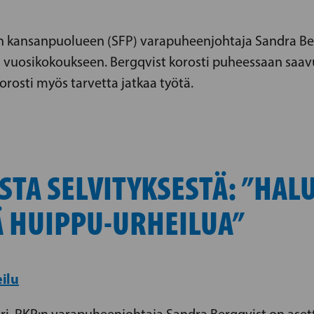
sin kansanpuolueen (SFP) varapuheenjohtaja Sandra Ber
n vuosikokoukseen. Bergqvist korosti puheessaan saav
rosti myös tarvetta jatkaa työtä.
STA SELVITYKSESTÄ: ”HA
Ä HUIPPU-URHEILUA”
ilu
teri, RKP:n varapuheenjohtaja Sandra Bergqvist on aset