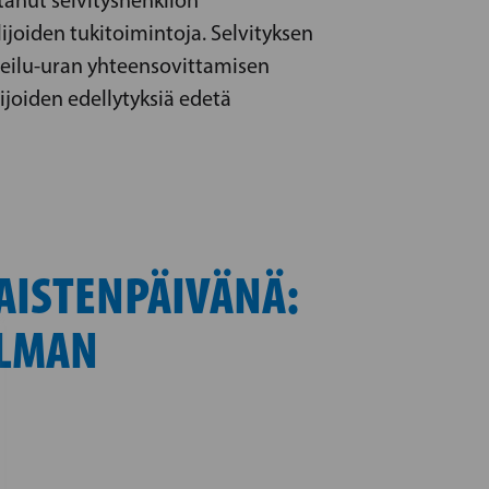
ijoiden tukitoimintoja. Selvityksen
rheilu-uran yhteensovittamisen
ijoiden edellytyksiä edetä
AISTENPÄIVÄNÄ:
ILMAN