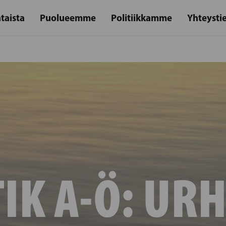
taista
Puolueemme
Politiikkamme
Yhteysti
IK A-Ö:
URH