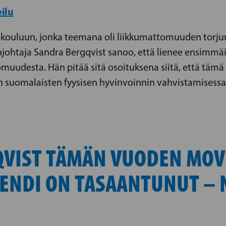
ilu
ltakouluun, jonka teemana oli liikkumattomuuden torjum
johtaja Sandra Bergqvist sanoo, että lienee ensimmä
tomuudesta. Hän pitää sitä osoituksena siitä, että täm
n suomalaisten fyysisen hyvinvoinnin vahvistamisessa
QVIST TÄMÄN VUODEN MOVE
RENDI ON TASAANTUNUT –