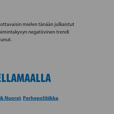
uottavaisin mielen tänään julkaistut
oimintakyvyn negatiivinen trendi
tunut.
ELLAMAALLA
 & Nuoret
Perhepolitiikka
,
,