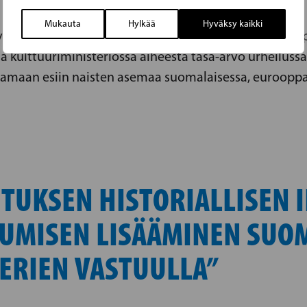
Mukauta
Hylkää
Hyväksy kaikki
änä liikunta-, urheilu- ja nuorisoministeri, RKP:n va
ja kulttuuriministeriössä aiheesta tasa-arvo urheiluss
stamaan esiin naisten asemaa suomalaisessa, eurooppal
ITUKSEN HISTORIALLISEN 
KKUMISEN LISÄÄMINEN SUO
TERIEN VASTUULLA”