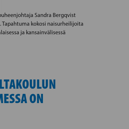
rapuheenjohtaja Sandra Bergqvist
a. Tapahtuma kokosi naisurheilijoita
aisessa ja kansainvälisessä
ILTAKOULUN
MESSA ON