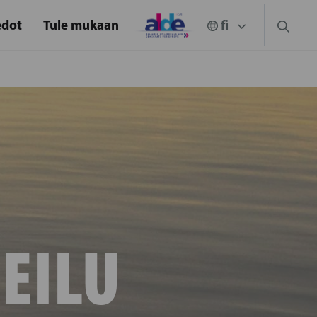
edot
Tule mukaan
EILU