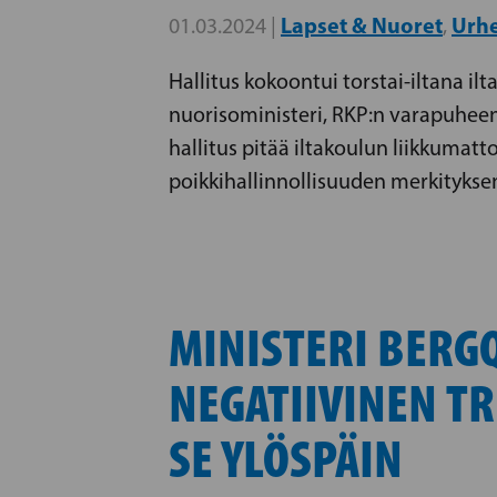
Lapset & Nuoret
Urhe
01.03.2024 |
,
Hallitus kokoontui torstai-iltana i
nuorisoministeri, RKP:n varapuheen
hallitus pitää iltakoulun liikkumat
poikkihallinnollisuuden merkitykse
MINISTERI BERG
NEGATIIVINEN T
SE YLÖSPÄIN