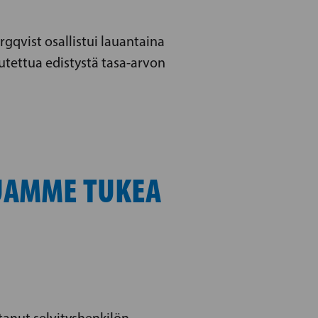
gqvist osallistui lauantaina
utettua edistystä tasa-arvon
LUAMME TUKEA
tanut selvityshenkilön