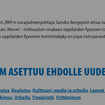
teri, RKP:n varapuheenjohtaja Sandra Bergqvist ottaa l
an. Move! – mittausten mukaan oppilaiden fyysisen t
la oppilaiden fyysinen toimintakyky on jopa osin paran
M ASETTUU EHDOLLE UUD
utus
Koulutus
Kulttuuri, media ja urheilu
Lapset
,
,
,
tkimus
Urheilu
Ympäristö
Yrittäminen
,
,
,