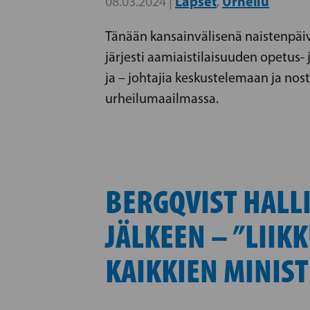
Lapset
Urheilu
08.03.2024 |
,
Tänään kansainvälisenä naistenpäiv
järjesti aamiaistilaisuuden opetus- 
ja – johtajia keskustelemaan ja no
urheilumaailmassa.
BERGQVIST HALL
JÄLKEEN – ”LII
KAIKKIEN MINIS