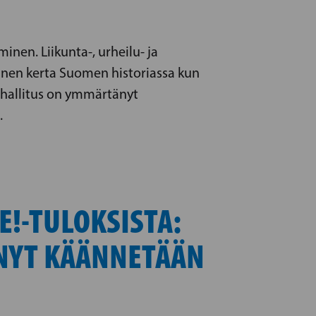
inen. Liikunta-, urheilu- ja
inen kerta Suomen historiassa kun
ä hallitus on ymmärtänyt
.
!-TULOKSISTA:
 NYT KÄÄNNETÄÄN