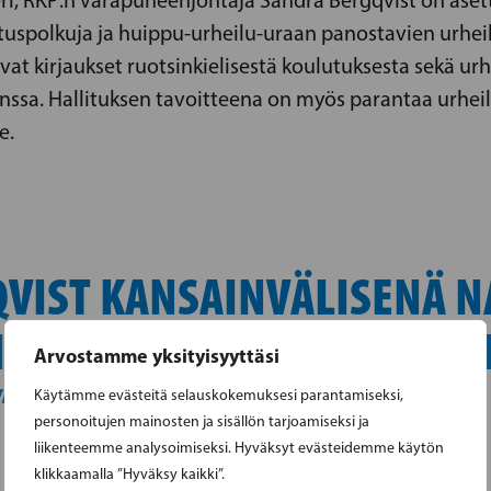
tuspolkuja ja huippu-urheilu-uraan panostavien urheil
vat kirjaukset ruotsinkielisestä koulutuksesta sekä u
nssa. Hallituksen tavoitteena on myös parantaa urheil
e.
QVIST KANSAINVÄLISENÄ N
ISÄÄ NAISIA URHEILUMAA
Arvostamme yksityisyyttäsi
”
Käytämme evästeitä selauskokemuksesi parantamiseksi,
personoitujen mainosten ja sisällön tarjoamiseksi ja
liikenteemme analysoimiseksi. Hyväksyt evästeidemme käytön
klikkaamalla ”Hyväksy kaikki”.