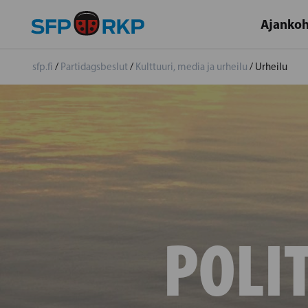
Ajankoh
sfp.fi
/
Partidagsbeslut
/
Kulttuuri, media ja urheilu
/
Urheilu
POLIT