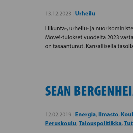
Urheilu
13.12.2023 |
Liikunta-, urheilu- ja nuorisominis
Move!-tulokset vuodelta 2023 vasta
on tasaantunut. Kansallisella tasol
SEAN BERGENHEI
Energia
Ilmasto
Koul
12.02.2019 |
,
,
Peruskoulu
Talouspolitiikka
Tu
,
,