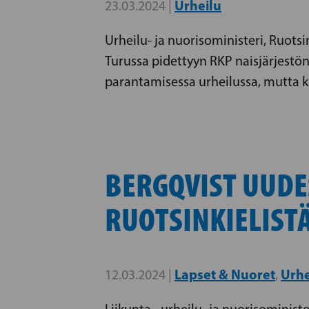
Urheilu
23.03.2024 |
Urheilu- ja nuorisoministeri, Ruot
Turussa pidettyyn RKP naisjärjestö
parantamisessa urheilussa, mutta ko
BERGQVIST UUDE
RUOTSINKIELIST
Lapset & Nuoret
Urhe
12.03.2024 |
,
Liikunta-, urheilu- ja nuorisominis