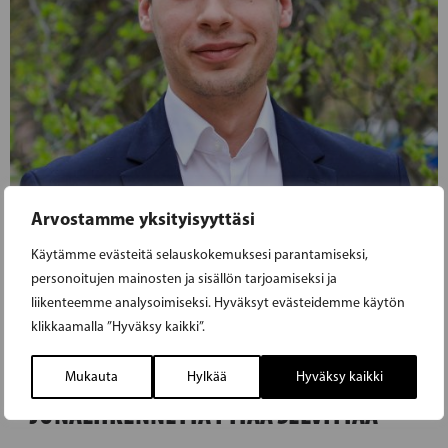
Arvostamme yksityisyyttäsi
Käytämme evästeitä selauskokemuksesi parantamiseksi,
personoitujen mainosten ja sisällön tarjoamiseksi ja
liikenteemme analysoimiseksi. Hyväksyt evästeidemme käytön
24.09.2019
klikkaamalla ”Hyväksy kaikki”.
HELSINGIN JA HANGON VÄLISTÄ
Mukauta
Hylkää
Hyväksy kaikki
JUNALIIKENNETTÄ PITÄÄ SELVITTÄÄ