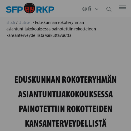
sfp.fi
/
Uutiset
/
Eduskunnan rokoteryhmän
asiantuntijakokouksessa painotettiin rokotteiden
kansanterveydellistä vaikuttavuutta
EDUSKUNNAN ROKOTERYHMÄN
ASIANTUNTIJAKOKOUKSESSA
PAINOTETTIIN ROKOTTEIDEN
KANSANTERVEYDELLISTÄ