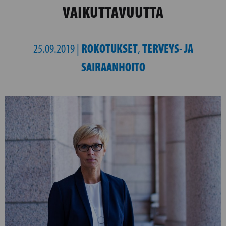
VAIKUTTAVUUTTA
ROKOTUKSET
TERVEYS- JA
25.09.2019 |
,
SAIRAANHOITO