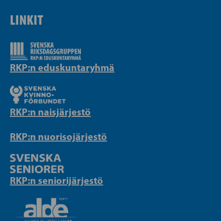
LINKIT
RKP:n eduskuntaryhmä
RKP:n naisjärjestö
RKP:n nuorisojärjestö
RKP:n seniorijärjestö