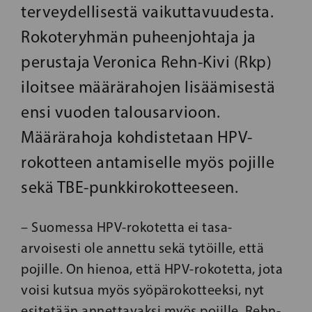
terveydellisestä vaikuttavuudesta.
Rokoteryhmän puheenjohtaja ja
perustaja Veronica Rehn-Kivi (Rkp)
iloitsee määrärahojen lisäämisestä
ensi vuoden talousarvioon.
Määrärahoja kohdistetaan HPV-
rokotteen antamiselle myös pojille
sekä TBE-punkkirokotteeseen.
– Suomessa HPV-rokotetta ei tasa-
arvoisesti ole annettu sekä tytöille, että
pojille. On hienoa, että HPV-rokotetta, jota
voisi kutsua myös syöpärokotteeksi, nyt
esitetään annettavaksi myös pojille, Rehn-