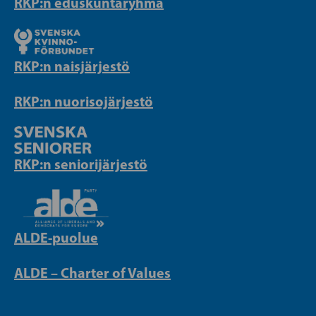
RKP:n eduskuntaryhmä
RKP:n naisjärjestö
RKP:n nuorisojärjestö
RKP:n seniorijärjestö
ALDE-puolue
ALDE – Charter of Values