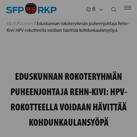
sfp.fi
/
Uutiset
/
Eduskunnan rokoteryhmän puheenjohtaja Rehn-
Kivi: HPV-rokotteella voidaan hävittää kohdunkaulansyöpä
EDUSKUNNAN ROKOTERYHMÄN
PUHEENJOHTAJA REHN-KIVI: HPV-
ROKOTTEELLA VOIDAAN HÄVITTÄÄ
KOHDUNKAULANSYÖPÄ