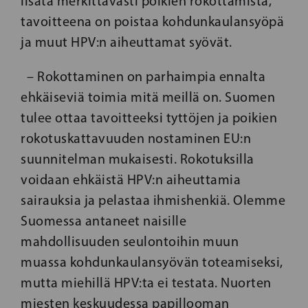
lisätä merkittävästi poikien rokottamista,
tavoitteena on poistaa kohdunkaulansyöpä
ja muut HPV:n aiheuttamat syövät.
– Rokottaminen on parhaimpia ennalta
ehkäiseviä toimia mitä meillä on. Suomen
tulee ottaa tavoitteeksi tyttöjen ja poikien
rokotuskattavuuden nostaminen EU:n
suunnitelman mukaisesti. Rokotuksilla
voidaan ehkäistä HPV:n aiheuttamia
sairauksia ja pelastaa ihmishenkiä. Olemme
Suomessa antaneet naisille
mahdollisuuden seulontoihin muun
muassa kohdunkaulansyövän toteamiseksi,
mutta miehillä HPV:ta ei testata. Nuorten
miesten keskuudessa papillooman