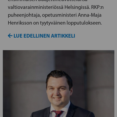
valtiovarainministeriössä Helsingissä. RKP:n
puheenjohtaja, opetusministeri Anna-Maja
Henriksson on tyytyväinen lopputulokseen.
LUE EDELLINEN ARTIKKELI