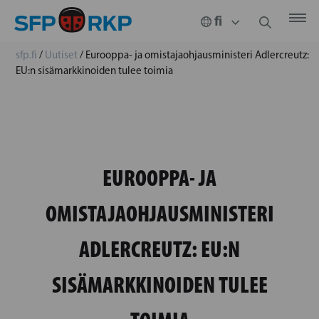
sfp.fi
/
Uutiset
/
Eurooppa- ja omistajaohjausministeri Adlercreutz:
EU:n sisämarkkinoiden tulee toimia
EUROOPPA- JA
OMISTAJAOHJAUSMINISTERI
ADLERCREUTZ: EU:N
SISÄMARKKINOIDEN TULEE