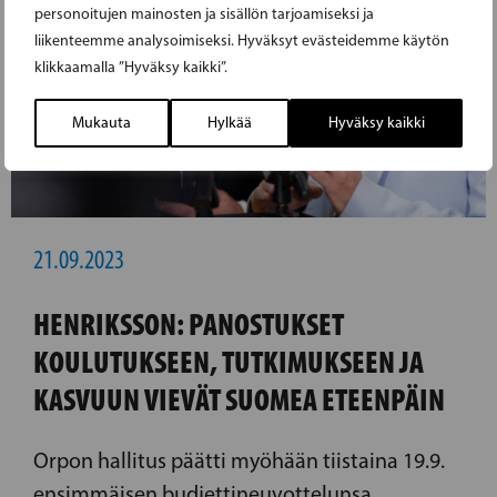
personoitujen mainosten ja sisällön tarjoamiseksi ja
liikenteemme analysoimiseksi. Hyväksyt evästeidemme käytön
klikkaamalla ”Hyväksy kaikki”.
Mukauta
Hylkää
Hyväksy kaikki
21.09.2023
HENRIKSSON: PANOSTUKSET
KOULUTUKSEEN, TUTKIMUKSEEN JA
KASVUUN VIEVÄT SUOMEA ETEENPÄIN
Orpon hallitus päätti myöhään tiistaina 19.9.
ensimmäisen budjettineuvottelunsa