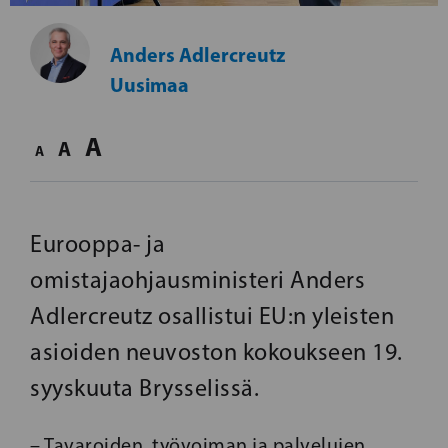
Anders Adlercreutz
Uusimaa
A
A
A
Eurooppa- ja
omistajaohjausministeri Anders
Adlercreutz osallistui EU:n yleisten
asioiden neuvoston kokoukseen 19.
syyskuuta Brysselissä.
– Tavaroiden, työvoiman ja palvelujen