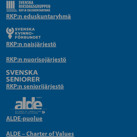
RKP:n eduskuntaryhmä
RKP:n naisjärjestö
RKP:n nuorisojärjestö
RKP:n seniorijärjestö
ALDE-puolue
ALDE – Charter of Values