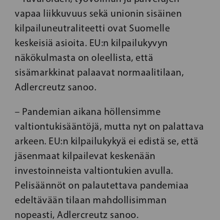
vapaa liikkuvuus sekä unionin sisäinen
kilpailuneutraliteetti ovat Suomelle
keskeisiä asioita.
EU:n kilpailukyvyn
näkökulmasta on oleellista, että
sisämarkkinat palaavat normaalitilaan,
Adlercreutz sanoo.
– Pandemian aikana höllensimme
valtiontukisääntöjä, mutta nyt on palattava
arkeen. EU:n kilpailukykyä ei edistä se, että
jäsenmaat kilpailevat keskenään
investoinneista valtiontukien avulla.
Pelisäännöt on palautettava pandemiaa
edeltävään tilaan mahdollisimman
nopeasti, Adlercreutz sanoo.